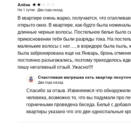
Алёна
На
1
сутки
·
Два года назад
В квартире очень жарко, получается, что отапливае
открыто окно. В квартире, как-будто была номинал
длинные черные волосы. Постельное белье было си
прикосновении тебя были разряды тока. На постел
маленькие волосы с ног…, в воридоре была пыль, к
была забронирована еще на Январь, бронь отменен
постоянно разъезжались, поэтому приходилось вдво
пишу негативный отзый. Ужасно!!!!
Счастливая матрешка сеть квартир посуточ
Два года назад
Спасибо за отзыв. Извиняемся что обнаружили 
человека, возможно то, что вы подумали про п
горничными проведена беседа. Бельё с добавле
квартиры указано что это две односпальные кр