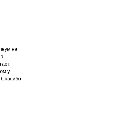
олеум на
а;
гает,
ом у
? Спасибо