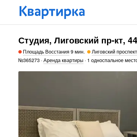
Студия, Лиговский пр-кт, 4
Площадь Восстания
9 мин
.
Лиговский проспект
№
365273
·
Аренда квартиры
·
1 односпальное место