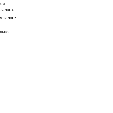
к и
залога.
м залоге.
льно.