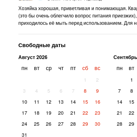
Хозяйка хорошая, приветливая и понимающая. Кварт
(это бы очень облегчило вопрос питания приезжих)
приходилось её мыть перед использованием. Для н
Свободные даты
Август
2026
Сентябр
пн
вт
ср
чт
пт
сб
вс
пн
вт
1
2
1
3
4
5
6
7
8
9
7
8
10
11
12
13
14
15
16
14
15
17
18
19
20
21
22
23
21
22
24
25
26
27
28
29
30
28
29
31