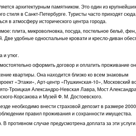
вляется архитектурным памятником. Это один из крупнейши
о стиля в Санкт-Петербурге. Туристы часто приходят сюда
ься в атмосферу исторического центра города.
мое: плита, микроволновка, посуда, постельное бельё, фен,
вой. Две удобные односпальные кровати и кресло-диван обес
 и утюг.
амостоятельно оформить договор и оплатить проживание он
ение квартиры. Она находится близко ко всем знаковым
роект «Этажи», Арт-центр «Пушкинская-10», Московский во
вято-Троицкая Александро-Невская Лавра, Мост Александр
кого-Корсакова и Музей Ф. М. Достоевского.
езде необходимо внести страховой депозит в размере 2000
соблюдении правил проживания и сохранности имущества.
. В противном случае предусмотрена доплата за эти услуги