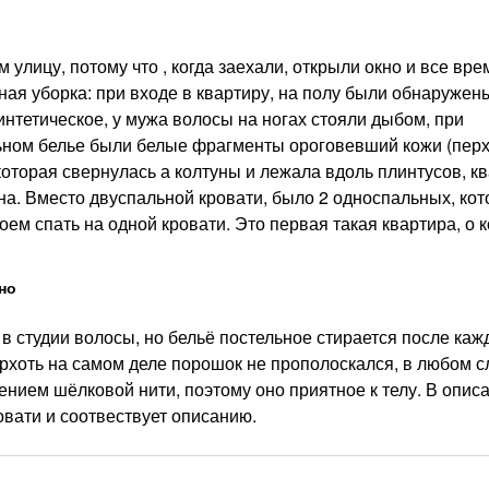
м улицу, потому что , когда заехали, открыли окно и все вр
ьная уборка: при входе в квартиру, на полу были обнаружен
нтетическое, у мужа волосы на ногах стояли дыбом, при
ьном белье были белые фрагменты ороговевший кожи (перх
оторая свернулась а колтуны и лежала вдоль плинтусов, к
а. Вместо двуспальной кровати, было 2 односпальных, ко
ем спать на одной кровати. Это первая такая квартира, о к
но
в студии волосы, но бельё постельное стирается после каж
ерхоть на самом деле порошок не прополоскался, в любом с
нием шёлковой нити, поэтому оно приятное к телу. В опис
овати и соотвествует описанию.