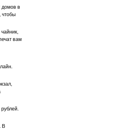
х домов в
, чтобы
 чайник,
печат вам
лайн.
кзал,
а
 рублей.
. В