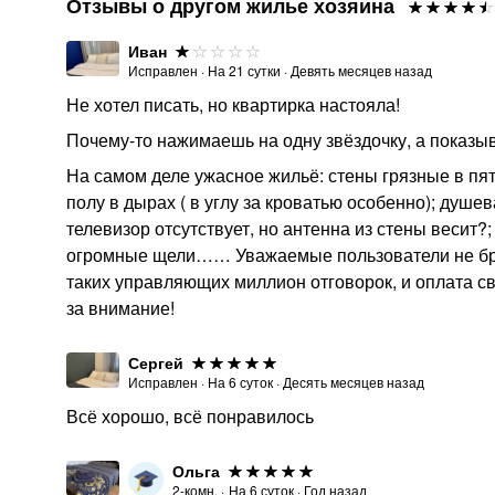
Отзывы о другом жилье хозяина
Иван
Исправлен
·
На
21
сутки
·
Девять месяцев назад
Не хотел писать, но квартирка настояла!
Почему-то нажимаешь на одну звёздочку, а показы
На самом деле ужасное жильё: стены грязные в пят
полу в дырах ( в углу за кроватью особенно); душ
телевизор отсутствует, но антенна из стены весит?
огромные щели…… Уважаемые пользователи не брон
таких управляющих миллион отговорок, и оплата с
за внимание!
Сергей
Исправлен
·
На
6
суток
·
Десять месяцев назад
Всё хорошо, всё понравилось
Ольга
2-комн.
·
На
6
суток
·
Год назад