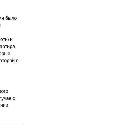
емя было
ы
оть) и
вартира
торые
оторой я
дого
лучае с
ании