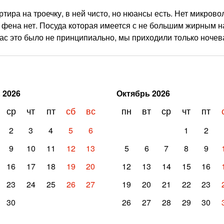
ира на троечку, в ней чисто, но нюансы есть. Нет микрово
, фена нет. Посуда которая имеется с не большим жирным н
ас это было не принципиально, мы приходили только ночев
ь
2026
Октябрь
2026
ср
чт
пт
сб
вс
пн
вт
ср
чт
пт
2
3
4
5
6
1
2
9
10
11
12
13
5
6
7
8
9
16
17
18
19
20
12
13
14
15
16
23
24
25
26
27
19
20
21
22
23
30
26
27
28
29
30