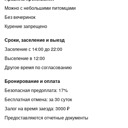
сотрудников.
Можно с небольшими питомцами
✅ Сотрудникам МВД, находящимся в командировке в
Барнауле, скидки и бонусы!!!
Без вечеринок
Дополнительные условия:
Курение запрещено
✅ Работаем и заселяем круглосуточно
Сроки, заселение и выезд
✅ Мы работаем по общепринятым стандартам-заезд
Заселение с 14:00 до 22:00
после 14:00,выезд до 12:00. Поздний выезд и ранний
заезд возможны по согласованию.
Выселение в 12:00
Можно снять квартиру на ночь или по часам.⏳
Другое время по согласованию
Возможно проживание с домашними животными,
Бронирование и оплата
оплачивается дополнительно.
Безопасная предоплата: 17%
При заселении оформляем договор и берем депозит
(от 2000 до 3000 в зависимости от класса квартиры),
Бесплатная отмена: за 30 суток
который возвращается при выезде.
Залог на время заезда: 3000 ₽
Гостям необходимо иметь с собой паспорт или иной
Предоставляются отчетные документы
документ, удостоверяющий личность.