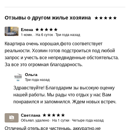
Квартира не сдаётся для проведения мероприятий,
шумных посиделок, лицам без паспорта и
несовершеннолетним. "Тихие часы" с 22:00 до 8:00.
Отзывы о другом жилье хозяина
Курение в квартире запрещено!
Елена
1-комн.
·
На
6
суток
·
Три года назад
Звоните прямо сейчас! 🤳
Квартира очень хорошая,фото соответствует
Мы ценим Вас и будем рады видеть в наших
реальности. Хозяин готов подстроиться под любой
апартаментах, которые не оставляют равнодушным
запрос и учесть все непредвиденные обстоятельста.
никого!
За все это огромная благодарность.
Обращаем Ваше внимание на то, что указанная цена
Ольга
может меняться в зависимости от количества
Три года назад
проживающих, а также от количества дней
Здравствуйте! Благодарим зы высокую оценку
бронирования. Звоните, будем рады принять Вас в
нашей работы. Мы рады что отдых у нас Вам
гости!
понравился и запомнился. Ждем новых встреч.
Светлана
Объявл. удалено
·
На
1
сутки
·
Четыре года назад
Отличный отель,все чистенькь, аккуратно,не