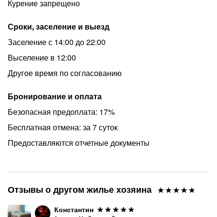
Курение запрещено
дни повышенного спроса!
✅При длительном проживании,но не более 1-го
Сроки, заселение и выезд
месяца, возможна скидка!
Заселение с 14:00 до 22:00
✅Для брони предоплата, принимаем все виды оплаты:
Выселение в 12:00
Наличные и безналичный расчет с предоставлением
чека об оплате.
Другое время по согласованию
Другие квартиры можно посмотреть в моем профиле!
Бронирование и оплата
***МЫ РАДЫ КАЖДОМУ ГОСТЮ***
Безопасная предоплата: 17%
Бесплатная отмена: за 7 суток
Предоставляются отчетные документы
Отзывы о другом жилье хозяина
Константин