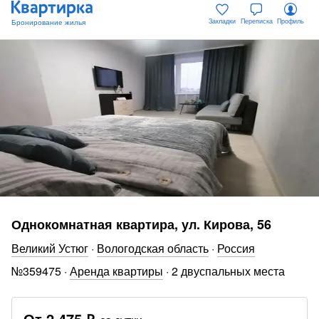
Закладки
Переписка
Профиль
Однокомнатная квартира, ул. Кирова, 56
Великий Устюг
·
Вологодская область
·
Россия
№
359475
·
Аренда квартиры
·
2 двуспальных места
От
2 475 ₽