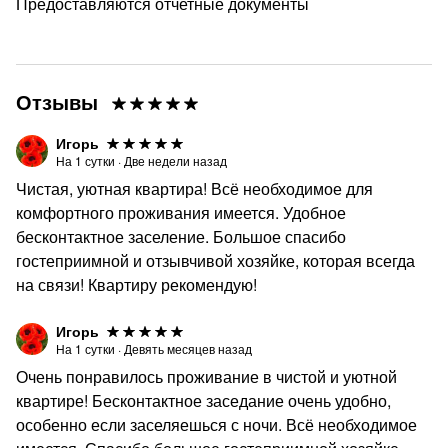
возвращения оплаты.
Предоставляются отчетные документы
— Разрешено проживание с животными, при
предварительном согласовании за дополнительную
плату (350 руб./сутки за одного питомца).
Отзывы
*** ВНИМАНИЕ: За нарушение правил проживания,
штраф в размере залога. Залог возвращается после
Игорь
проверки состояния объекта размещения на предмет
На
1
сутки
·
Две недели назад
соблюдения правил дома и сохранности имущества.
Чистая, уютная квартира! Всё необходимое для
комфортного проживания имеется. Удобное
Заселение — после 14:00
бесконтактное заселение. Большое спасибо
Выезд — до 12:00
гостеприимной и отзывчивой хозяйке, которая всегда
Независимо от того во сколько Вы заехали в квартиру,
на связи! Квартиру рекомендую!
освободить ее нужно до 12:00 дня.
Игорь
Условия раннего заселения и позднего выезда
На
1
сутки
·
Девять месяцев назад
оговариваются индивидуально при наличии
Очень понравилось проживание в чистой и уютной
возможности.
квартире! Бесконтактное заседание очень удобно,
особенно если заселяешься с ночи. Всё необходимое