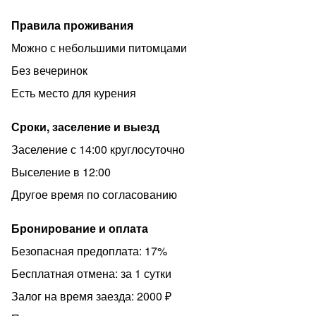
использоваться в мошеннических схемах. Для своего
Правила проживания
спокойствия вы можете нанести на фото большую
надпись только для бронирования.
Можно с небольшими питомцами
После вы получите подробную инструкцию по
Без вечеринок
заселению со всеми кодами доступа в квартиру.
Есть место для курения
*** ДОКУМЕНТЫ ДЛЯ КОМАНДИРОВАННЫХ
СОТРУДНИКОВ — по запросу
Сроки, заселение и выезд
*** ПРАВИЛА ПРОЖИВАНИЯ:
Заселение с 14:00 круглосуточно
— Соблюдайте чистоту и порядок.
Выселение в 12:00
— Запрещается курение в квартире. При обнаружении
Другое время по согласованию
запаха дыма, после отъезда - взимается штраф в
размере залога.
Бронирование и оплата
— Наши квартиры не предназначены для праздников,
Безопасная предоплата: 17%
а также громкого прослушивания музыки и другого
Бесплатная отмена: за 1 сутки
шума, особенно после 22:00. При нарушении данного
Залог на время заезда: 2000 ₽
пункта правил, мы имеем право на выселение без