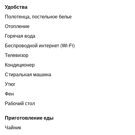
Предоставляется бесплатная парковка около дома. До
Удобства
международного аэропорта Батуми 3 км.
Полотенца, постельное белье
Отопление
Горячая вода
Беспроводной интернет (Wi‑Fi)
Телевизор
Кондиционер
Стиральная машина
Утюг
Фен
Рабочий стол
Приготовление еды
Чайник