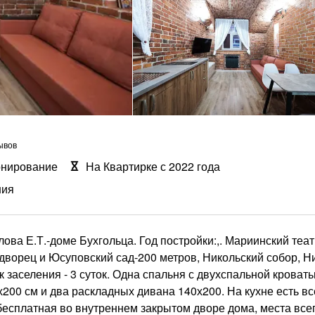
ывов
онирование
На Квартирке с 2022 года
ния
ва Е.Т.-доме Бухгольца. Год постройки:,. Мариинский теат
дворец и Юсуповский сад-200 метров, Никольский собор, Н
заселения - 3 суток. Одна спальня с двухспальной кровать
х200 см и два раскладных дивана 140х200. На кухне есть в
есплатная во внутреннем закрытом дворе дома, места всег