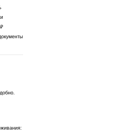
%
ки
 ₽
документы
добно.
оживания: