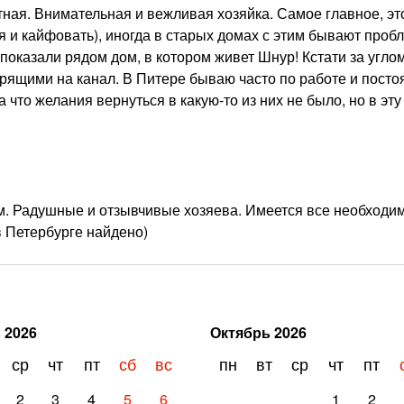
ная. Внимательная и вежливая хозяйка. Самое главное, эт
 и кайфовать), иногда в старых домах с этим бывают проб
показали рядом дом, в котором живет Шнур! Кстати за углом
рящими на канал. В Питере бываю часто по работе и посто
 что желания вернуться в какую-то из них не было, но в эту
. Радушные и отзывчивые хозяева. Имеется все необходи
 Петербурге найдено)
ь
2026
Октябрь
2026
ср
чт
пт
сб
вс
пн
вт
ср
чт
пт
2
3
4
5
6
1
2