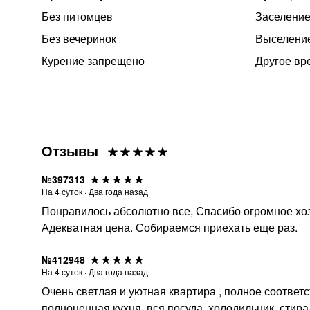
Без питомцев
Заселение 
Без вечеринок
Выселение
Курение запрещено
Другое вр
Отзывы
№397313
На
4
суток
·
Два года назад
Понравилось абсолютно все, Спасибо огромное хозя
Адекватная цена. Собираемся приехать еще раз.
№412948
На
4
суток
·
Два года назад
Очень светлая и уютная квартира , полное соотве
полноценная кухня, вся посуда, холодильник, стир