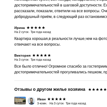
достопримечательностей в шаговой доступности. Е
рассказали, показали, ответили на все вопросы. 
добродушный приём, в следующий раз остановимся 
Ирина
На
2
суток
·
Три года назад
Квартира хорошая,в реальности лучше,чем на фото
отвечают на все вопросы.
Виктория
На
3
суток
·
Три года назад
Все было отлично! Огромное спасибо за гостеприи
достопримечательностей прогуливались пешком, пр
Отзывы о другом жилье хозяина
Иван
3-комн.
·
На
3
суток
·
Три года назад