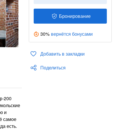
Бронирование
30
%
вернётся бонусами
Добавить в закладки
Поделиться
р-200
икольские
ю и
сё самое
да есть.