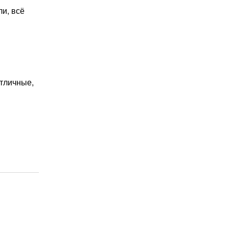
и, всё
отличные,