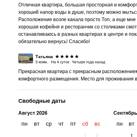
Отличная квартира, большая просторная и комфорт
хороший напор воды в душе, поэтому можно мыться
Расположение возле канала просто Топ, а еще мне 
хорошая кофейня и ресторанчик со столиками смот
останавливаюсь в разных квартирах в центре и пока
обязательно вернусь! Спасибо!
Татьяна
3-комн.
·
На
4
суток
·
Четыре года назад
Прекрасная квартира с прекрасным расположением
комфортного размещения. Место для проживания в
Свободные даты
Август
2026
Сентябр
пн
вт
ср
чт
пт
сб
вс
пн
вт
1
2
1