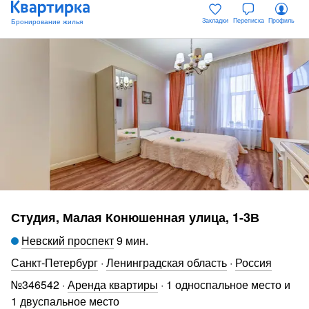
Закладки
Переписка
Профиль
Студия, Малая Конюшенная улица, 1-3В
Невский проспект
9 мин
.
Санкт-Петербург
·
Ленинградская область
·
Россия
№
346542
·
Аренда квартиры
·
1 односпальное место и
1 двуспальное место