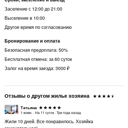
ЗАКОНОДАТЕЛЬСТВА, при заселении оплачивается
Заселение с 12:00 до 21:00
курортный сбор, в размере указанном в Законе Санкт-
Петербурга от 28.06.2023, №419-81.
Выселение в 10:00
Курить и проводить мероприятия строго запрещено!
Другое время по согласованию
ОБРАТИТЕ ВНИМАНИЕ! Стоимость может меняться в
Бронирование и оплата
зависимости от сезона, длительности проживания и
количества Гостей!
Безопасная предоплата: 50%
КАТЕГОРИЧЕСКИ ЗАПРЕЩЕНО КУРЕНИЕ!!! Штраф
Бесплатная отмена: за 60 суток
10.000!
Залог на время заезда: 3000 ₽
МИНИМАЛЬНЫЙ СРОК АРЕНДЫ -3 суток!
При отмене бронирования, предоплата НЕ
ВОЗВРАЩАЕТСЯ!
Отзывы о другом жилье хозяина
Татьяна
1-комн.
·
На
11
суток
·
Три года назад
Жили 10 дней. Все понравилось. Хозяйка