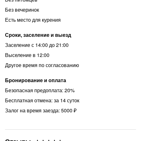
выселение с удержанием залога)
Без вечеринок
• С животными запрещено.
Есть место для курения
• Готовить в квартире сильно пахнущую пищу нельзя:
рыба, морепродукты (исключение - суши, роллы)
Сроки, заселение и выезд
• Курить разрешается только в спец.отведенном месте.
Заселение с 14:00 до 21:00
Расчетный час: 12 часов
Выселение в 12:00
• ВЫЕЗД до 11-50
Другое время по согласованию
• ЗАЕЗД с 14:00 до 21ч.
Бронирование и оплата
• Заселяем по ПАСПОРТУ для идентификации гостя
(фото не принимаем!)
Безопасная предоплата: 20%
• При заезде подписываем ДОГОВОР аренды, а также
Бесплатная отмена: за 14 суток
вносится страховой депозит в размере
Залог на время заезда: 5000 ₽
5000 рублей.
Страховой депозит служит гарантией выполнения
обязательств по договору найма ( ст. 381.1 ГК РФ) и