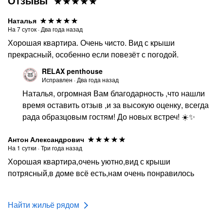
Отзывы
возвращается в полной мере, в течение 3 часов после
расчетного часа на карту гостя, если отсутствуют
Наталья
нарушения правил проживания, повреждения
На
7
суток
·
Два года назад
имущества, порчи текстильных изделий.
Хорошая квартира. Очень чисто. Вид с крыши
• Ранний заезд или поздний выезд тарифицируется, как
прекрасный, особенно если повезёт с погодой.
полные сутки.
RELAX penthouse
***********************************************
Исправлен
·
Два года назад
Наталья, огромная Вам благодарность ,что нашли
Для Вас приготовили модные стильные дизайнерские
время оставить отзыв ,и за высокую оценку, всегда
бокалы ручной работы 🥂для солнечного шампанского
рада образцовым гостям! До новых встреч! ☀️✨
и другого аперитива.
Для вашего комфорта есть абсолютно всё
Антон Александрович
необходимое: начиная с халатов, одноразовых
На
1
сутки
·
Три года назад
тапочек, и заканчивая одноразовыми зубными
Хорошая квартира,очень уютно,вид с крыши
щётками. Всегда горячая вода!
потрясный,в доме всё есть,нам очень понравилось
УНИКАЛЬНОЕ расположение квартиры по типу
ПЕНТХАУС на последнем этаже, со своим лестничным
Найти жильё рядом
пролётом и выходом на террасу☀️(более 100 кв.м), где