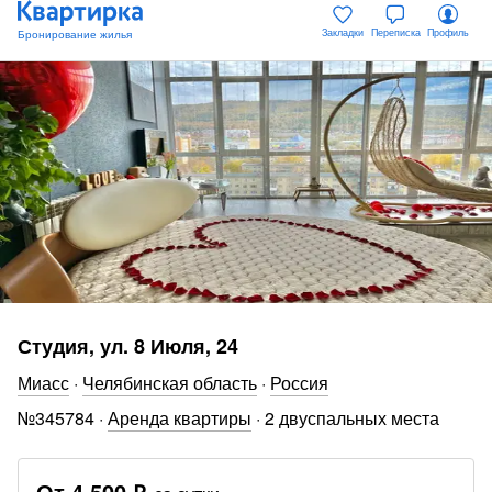
Закладки
Переписка
Профиль
Студия, ул. 8 Июля, 24
Миасс
·
Челябинская область
·
Россия
№
345784
·
Аренда квартиры
·
2 двуспальных места
От
4 500 ₽