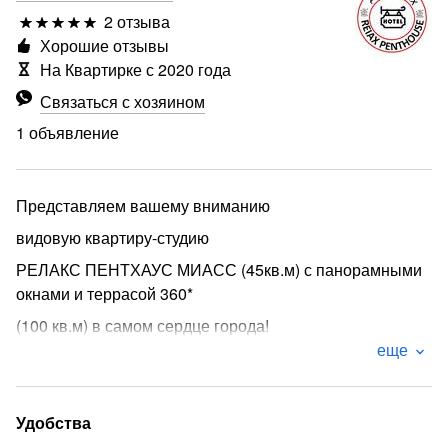
2 отзыва
Хорошие отзывы
На Квартирке с 2020 года
Связаться с хозяином
1 объявление
Представляем вашему вниманию
видовую квартиру-студию
РЕЛАКС ПЕНТХАУС МИАСС (45кв.м) с панорамными
окнами и террасой 360*
(100 кв.м) в самом сердце города!
еще
Это идеальный выбор для тех, кто ценит комфорт и
уникальное расположение.
У нас самая выгодная цена в данном сегменте!
Удобства
Наши апартаменты идеально подходят как для гостей