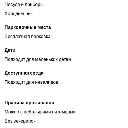
Выселение до 12:00
Посуда и приборы
Мероприятия запрещены!
Холодильник
Шуметь запрещено!
Парковочные места
Заселение с животными, дополнительные гости по
Бесплатная парковка
согласованию!
Дети
Подходит для маленьких детей
Доступная среда
Подходит для инвалидов
Правила проживания
Можно с небольшими питомцами
Без вечеринок