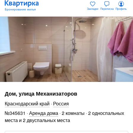
Закладки
Переписка
Профиль
Дом, улица Механизаторов
Краснодарский край
·
Россия
№
345631
·
Аренда дома
·
2 комнаты
·
2 односпальных
места и 2 двуспальных места