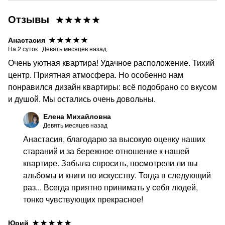
– 8000₽ (возвращается ​ перечислением на карту после
уборки квартиры, до 16.00 текущего дня выезда).
Отзывы
Анастасия
На
2
суток
·
Девять месяцев назад
Очень уютная квартира! Удачное расположение. Тихий
центр. Приятная атмосфера. Но особенно нам
понравился дизайн квартиры: всё подобрано со вкусом
и душой. Мы остались очень довольны.
Елена Михайловна
Девять месяцев назад
Анастасия, благодарю за высокую оценку наших
стараний и за бережное отношение к нашей
квартире. Забыла спросить, посмотрели ли вы
альбомы и книги по искусству. Тогда в следующий
раз... Всегда приятно принимать у себя людей,
тонко чувствующих прекрасное!
Юрий