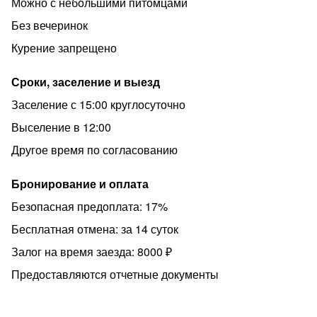
Можно с небольшими питомцами
От автовокзала(если вы прибываете в Питер
автобусом) вы дойдете пешком, от Московского
Без вечеринок
вокзала с легким рюкзаком дойдете за 20 мин или
Курение запрещено
закажите такси.
Мы заключаем договор найма с каждым гостем с
Сроки, заселение и выезд
данными паспорта.
Заселение с 15:00 круглосуточно
При заселении необходимо оплатить 2000 рублей -
Выселение в 12:00
сбор за финальную уборку(оплачивается
Другое время по согласованию
дополнительно к сумме аренды).
В квартире СТРОГО ЗАПРЕЩЕНО курить и проводить
Бронирование и оплата
вечеринки.
Безопасная предоплата: 17%
С животными размещаем по договоренности с оплатой
Бесплатная отмена: за 14 суток
900 рублей/ сутки и залогом 10000 рублей.
Стандартное время заезда с 16.00 до 00.00 часов.
Залог на время заезда: 8000 ₽
Выезд до 12.00. Ранний заезд, поздний выезд
Предоставляются отчетные документы
возможен , ДОГОВАРИВАЕМСЯ.
Залог (за сохранность имущества, ключи, «некурение»)