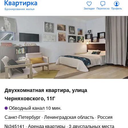
Закладки
Переписка
Профиль
Двухкомнатная квартира, улица
Черняховского, 11Г
Обводный канал
10 мин
.
Санкт-Петербург
·
Ленинградская область
·
Россия
№
345141
·
Аренда квартиры
·
3 двуспальных места