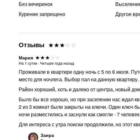
Без вечеринок
Выселение
Курение запрещено
Другое вр
Отзывы
Мария
На
1
сутки
·
Четыре года назад
Проживали в квартире одну ночь с 5 по 6 июля. Пу
место для ночлега. Выбор пал на данную квартиру.
Район хороший, хоть и далеко от центра, новый до
Было бы все хорошо, но при заселении нас ждал кв
2 из 3 комнат были закрыты на ключи. Один ключ б
ночи разместились и заснули как смогли - 7 челове
Для интереса с утра поиски продолжили, но этот кв
Заира