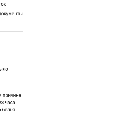
ток
документы
было
м причине
23 часа
 белья.