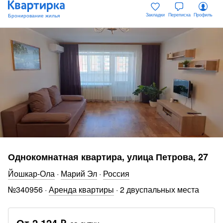
Закладки
Переписка
Профиль
Однокомнатная квартира, улица Петрова, 27
Йошкар-Ола
·
Марий Эл
·
Россия
№
340956
·
Аренда квартиры
·
2 двуспальных места
От
2 124 ₽