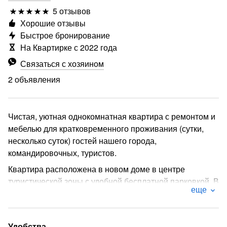
5 отзывов
Хорошие отзывы
Быстрое бронирование
На Квартирке с 2022 года
Связаться с хозяином
2 объявления
Чистая, уютная однокомнатная квартира с ремонтом и
мебелью для кратковременного проживания (сутки,
несколько суток) гостей нашего города,
командировочных, туристов.
Квартира расположена в новом доме в центре
туристической зоны с удобной бесплатной парковкой. В
еще
пешей доступности находятся: стадион Арена "Марий
Эл", набережная Брюгге, Патриаршая площадь,
Воскресенский парк, кинотеатр, продовольственные
Удобства