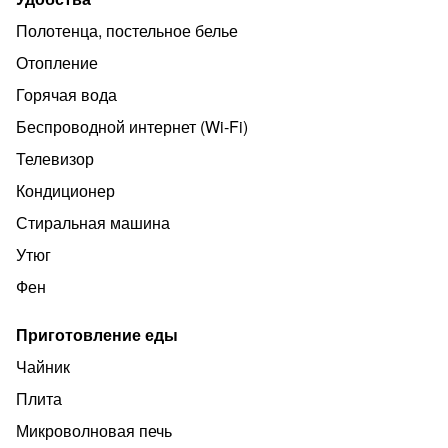
супермаркеты. Кафе, банкомат, аптека и многое др.
Полотенца, постельное белье
В квартире есть все для комфортного проживания!
Отопление
Не сдается для шумных компаний, вечеринок и пр.
Квартира только для проживания!
Горячая вода
Беспроводной интернет (Wi‑Fi)
Телевизор
Кондиционер
Стиральная машина
Утюг
Фен
Приготовление еды
Чайник
Плита
Микроволновая печь