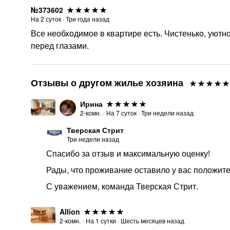
№373602
На
2
суток
·
Три года назад
Все необходимое в квартире есть. Чистенько, уютн
перед глазами.
Отзывы о другом жилье хозяина
Ирина
2-комн.
·
На
7
суток
·
Три недели назад
Тверская Стрит
Три недели назад
Спасибо за отзыв и максимальную оценку!
Рады, что проживание оставило у вас положит
С уважением, команда Тверская Стрит.
Allion
2-комн.
·
На
1
сутки
·
Шесть месяцев назад