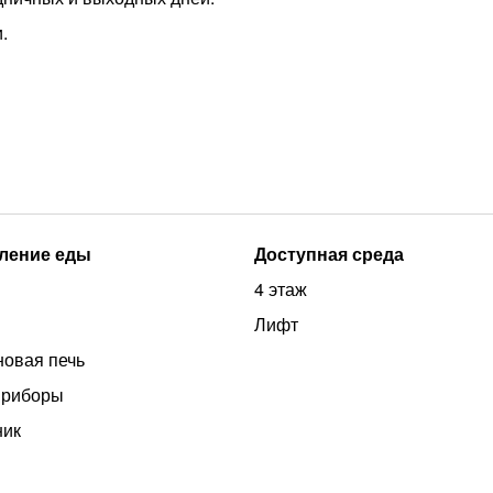
.
ление еды
Доступная среда
4 этаж
Лифт
овая печь
приборы
ник