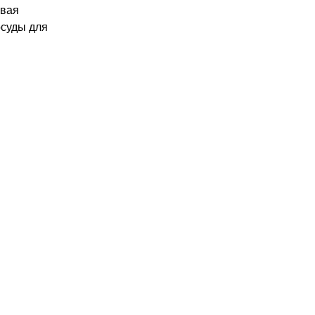
овая
осуды для