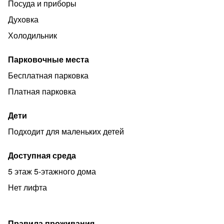
Посуда и приборы
за дополнительную оплату.
Духовка
В шаговой доступности находятся: продуктовые
магазины, точки быстрого питания, место для прогулок
Холодильник
на свежем воздухе.
Парковочные места
✓ Работаем с организациями
Бесплатная парковка
✓ Наличный и безналичный расчет.
Платная парковка
✓ Командированным предоставляем все виды
отчетных документов.
Дети
Добро пожаловать в город Воркута, арендуйте у нас в
Подходит для маленьких детей
удобное время квартиру посуточно и на длительный
срок!
Доступная среда
5 этаж 5-этажного дома
Нет лифта
Правила проживания