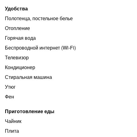
Район утопает в зелени и пальмах. Большая пляжная
Удобства
линейка, имеются зоны с песком.
Полотенца, постельное белье
Дополнительно оплачивается клининг после выезда в
размере 2000 руб
Отопление
Горячая вода
Беспроводной интернет (Wi‑Fi)
Телевизор
Кондиционер
Стиральная машина
Утюг
Фен
Приготовление еды
Чайник
Плита