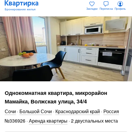
Закладки
Переписка
Профиль
Однокомнатная квартира, микрорайон
Мамайка, Волжская улица, 34/4
Сочи
·
Большой Сочи
·
Краснодарский край
·
Россия
№
336926
·
Аренда квартиры
·
2 двуспальных места