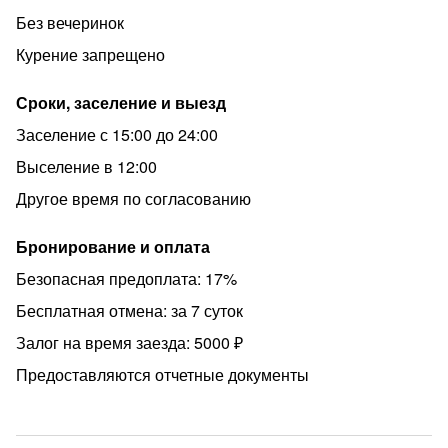
палочки, ватные диски, стиральный порошок
Без вечеринок
✅ Чай, кофе, сахар, соль, печенье
Курение запрещено
По предварительному запросу предоставим детский
Сроки, заселение и выезд
стульчик и кроватку-манеж
Заселение с 15:00 до 24:00
МЕСТОПОЛОЖЕНИЕ
Выселение в 12:00
Квартира разместилась в ультра-современном жилом
комплексе. Закрытые от посторонних и автомобилей
Другое время по согласованию
безопасные дворы (вы будете иметь к ним доступ) с
множеством классных детских площадок, но взрослые
Бронирование и оплата
оценят тоже Рядом с комплексом есть парк.
Безопасная предоплата: 17%
ТРАНСПОРТНАЯ ДОСТУПНОСТЬ
Бесплатная отмена: за 7 суток
в 10 минутах пешком станция метро Ломоносовская 3
Залог на время заезда: 5000 ₽
станции метро до Невского проспекта, площади
Предоставляются отчетные документы
Восстания (Московский вокзал) Для путешествующих
на машине плюсом станет близость выезда на КАД
(Кольцевая автомобильная дорога), что позволит