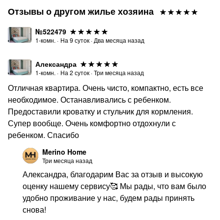
доехать за 30 мин. до аэропорта "Пулково". Для гостей,
Отзывы о другом жилье хозяина
путешествующих на личном транспорте есть
возможность оставить свой автомобиль на одном из
№522479
гостевых парковочных мест рядом с жилым
1-комн.
·
На
9
суток
·
Два месяца назад
комплексом. Либо воспользоваться одной из платных
парковок, расположенный рядом с комплексом.
Александра
1-комн.
·
На
2
суток
·
Три месяца назад
‼️Напоминаем, что при оформлении бронирования на
Отличная квартира. Очень чисто, компактно, есть все
Квартирка вы подтверждаете, что прочитали правила
необходимое. Останавливались с ребенком.
заселения и бронирования и принимаете их условия.
Предоставили кроватку и стульчик для кормления.
БЕСКОНТАКТНОЕ ЗАСЕЛЕНИЕ:
Супер вообще. Очень комфортно отдохнули с
Мы ценим свое и чужое время, именно поэтому во
ребенком. Спасибо
всех наших квартирах настроено удаленное заселение.
Merino Home
После оплаты бронирования и прохождения
Три месяца назад
регистрации, вы получите подробнейшую инструкцию
Александра, благодарим Вас за отзыв и высокую
по заселению. Сотни наших гостей уже оценили
оценку нашему сервису🥰 Мы рады, что вам было
удобство такой системы! Это быстро, удобно,
удобно проживание у нас, будем рады принять
безопасно.
снова!
ПОРЯДОК БРОНИРОВАНИЯ: