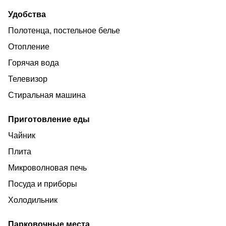
Нал./Безнал/на расчетный счёт
Удобства
С юридическими и физическими лицами
Полотенца, постельное белье
Официальные документы для отчета !!!
Отопление
Депозит возвращается при сдачи помещения из
Горячая вода
аренды.
Телевизор
Стиральная машина
Приготовление еды
Чайник
Плита
Микроволновая печь
Посуда и приборы
Холодильник
Парковочные места