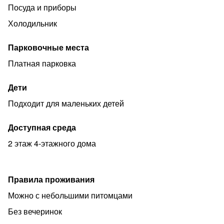
нет - доплата 500р.
Посуда и приборы
Стандартное время заселения с 15.00, выезд до 12.00.
Холодильник
Ранний заезд и поздний выезд при наличии
возможности по согласованию.
Парковочные места
Платная парковка
Дети
Подходит для маленьких детей
Доступная среда
2 этаж 4-этажного дома
Правила проживания
Можно с небольшими питомцами
Без вечеринок