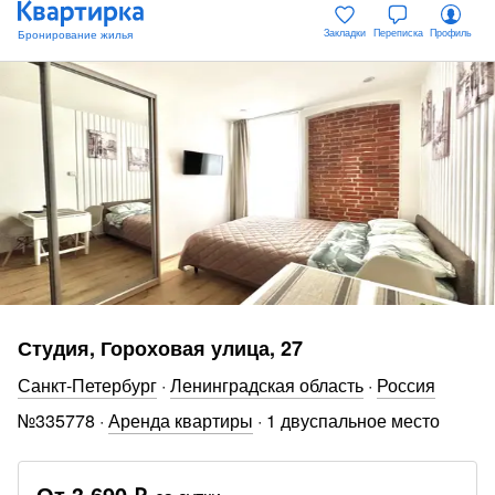
Закладки
Переписка
Профиль
Студия, Гороховая улица, 27
Санкт-Петербург
·
Ленинградская область
·
Россия
№
335778
·
Аренда квартиры
·
1 двуспальное место
От
3 690 ₽