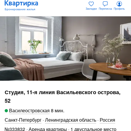
Закладки
Переписка
Профиль
Студия, 11-я линия Васильевского острова,
52
Василеостровская
8 мин
.
Санкт-Петербург
·
Ленинградская область
·
Россия
№
333832
·
Аренда квартиры
·
1 двуспальное место