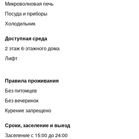
Микроволновая печь
Кофейни "Люди любят хлеб", булочная "Вольчека" ,
"Цех 85.
Посуда и приборы
В пешей доступности Фуд-корд Василеостровский
Холодильник
рынок и пешеходная улица с множеством кафе и
ресторанов.
Доступная среда
Рядом особняк Бремме (5 минут пешком).
2 этаж 6-этажного дома
Максимально для 2-х человек.
Лифт
Страховой депозит - 5т₽
Правила проживания
Без питомцев
Без вечеринок
Курение запрещено
Сроки, заселение и выезд
Заселение с 15:00 до 24:00