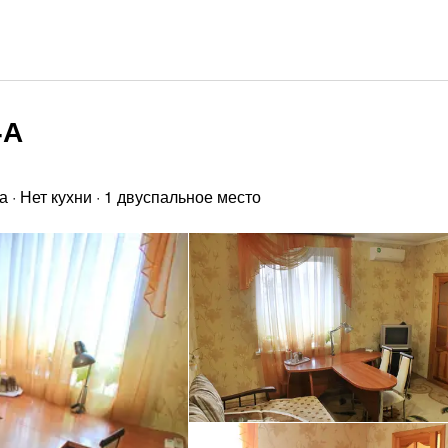
4А
а
·
Нет кухни
·
1 двуспальное место