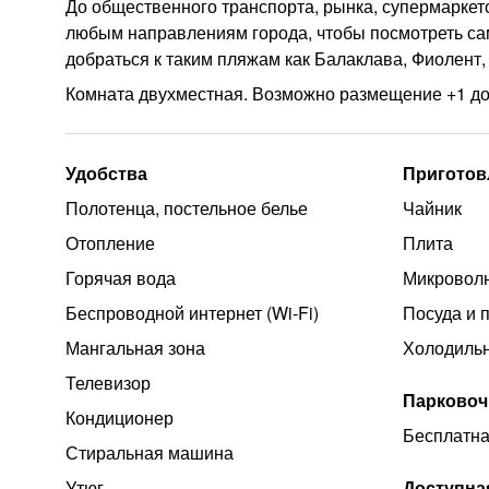
До общественного транспорта, рынка, супермаркето
любым направлениям города, чтобы посмотреть са
добраться к таким пляжам как Балаклава, Фиолент,
Комната двухместная. Возможно размещение +1 до
Удобства
Приготов
Полотенца, постельное белье
Чайник
Отопление
Плита
Горячая вода
Микроволн
Беспроводной интернет (Wi‑Fi)
Посуда и 
Мангальная зона
Холодиль
Телевизор
Парковоч
Кондиционер
Бесплатна
Стиральная машина
Утюг
Доступна