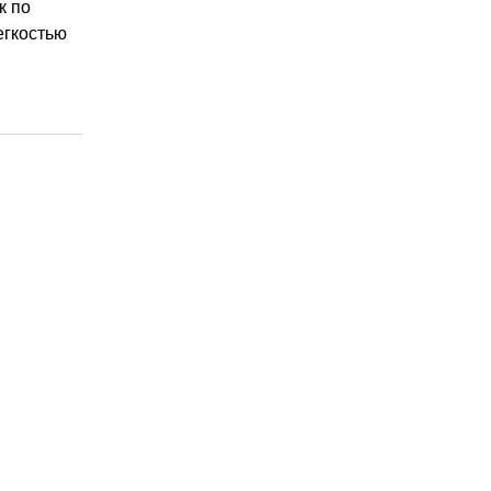
к по
егкостью