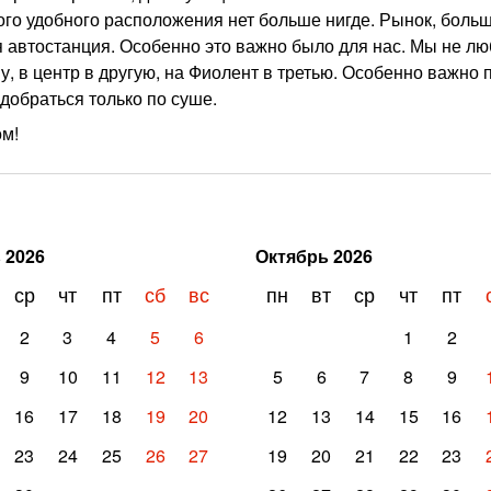
кого удобного расположения нет больше нигде. Рынок, боль
я автостанция. Особенно это важно было для нас. Мы не л
ну, в центр в другую, на Фиолент в третью. Особенно важно 
добраться только по суше.
ом!
ь
2026
Октябрь
2026
ср
чт
пт
сб
вс
пн
вт
ср
чт
пт
2
3
4
5
6
1
2
9
10
11
12
13
5
6
7
8
9
16
17
18
19
20
12
13
14
15
16
23
24
25
26
27
19
20
21
22
23