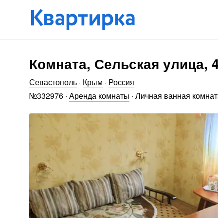
Комната, Сельская улица, 
Севастополь
·
Крым
·
Россия
№
332976
·
Аренда комнаты
·
Личная ванная комнат