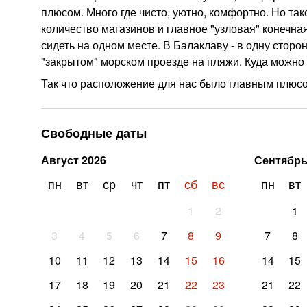
плюсом. Много где чисто, уютно, комфортно. Но та
количество магазинов и главное "узловая" конечна
сидеть на одном месте. В Балаклаву - в одну сторо
"закрытом" морском проезде на пляжи. Куда можно 
Так что расположение для нас было главным плюс
Свободные даты
Август
2026
Сентябр
пн
вт
ср
чт
пт
сб
вс
пн
вт
1
2
1
3
4
5
6
7
8
9
7
8
10
11
12
13
14
15
16
14
15
17
18
19
20
21
22
23
21
22