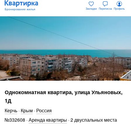
Закладки
Переписка
Профиль
Однокомнатная квартира, улица Ульяновых,
1Д
Керчь
·
Крым
·
Россия
№
332608
·
Аренда квартиры
·
2 двуспальных места