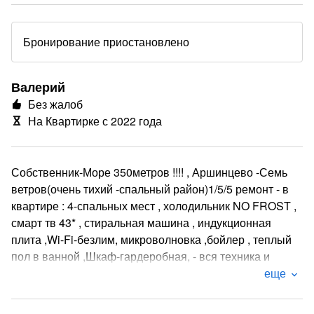
Бронирование приостановлено
Валерий
Без жалоб
На Квартирке с 2022 года
Собственник-Море 350метров !!!! , Аршинцево -Семь
ветров(очень тихий -спальный район)1/5/5 ремонт - в
квартире : 4-спальных мест , холодильник NO FROST ,
смарт тв 43* , стиральная машина , индукционная
плита ,Wi-Fi-безлим, микроволновка ,бойлер , теплый
пол в ванной ,Шкаф-гардеробная, - вся техника и
мебель новая , имеется вся мебель и посуда ,
еще
постельное бельё ,отдельно-парковка во дворе . До
дикого пляжа 5-6мин.пешим шагом , до городского