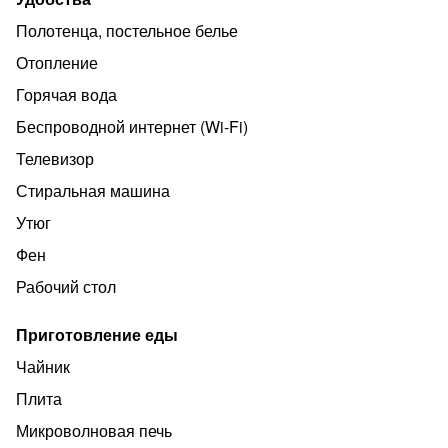
Дистанционный формат — никаких лишних встреч
Полотенца, постельное белье
Прозрачные условия — всё просто и понятно
Отопление
География нашего сервиса:
Горячая вода
Москва
Беспроводной интернет (Wi‑Fi)
Новоивановское
Телевизор
Одинцово
Стиральная машина
Краснознаменск
Утюг
Филимонковское (Новая Москва)
Фен
Кубинка
Рабочий стол
Воскресенск
Процесс заселения:
Приготовление еды
Бронирование онлайн
Чайник
Заключение онлайн договора-оферты (потребуется
Плита
паспорт)
Микроволновая печь
Оплата оставшейся суммы и залога 3000₽