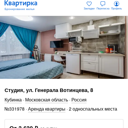
Закладки
Переписка
Профиль
Студия, ул. Генерала Вотинцева, 8
Кубинка
·
Московская область
·
Россия
№
331978
·
Аренда квартиры
·
2 односпальных места
От
3 630 ₽