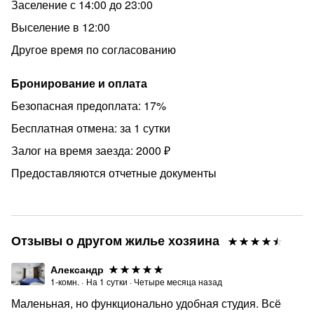
✓ Чай, кофе, сахар, соль
Заселение с 14:00 до 23:00
✓ Smart TV и высокоскоростной WI-FI
Выселение в 12:00
⚠️ Строгий запрет в квартире:
Другое время по согласованию
курение
Бронирование и оплата
домашние животные
Безопасная предоплата: 17%
Для бизнес-гостей:
Бесплатная отмена: за 1 сутки
Предоставляем полный пакет отчётных документов
Залог на время заезда: 2000 ₽
Возможность оплаты по безналичному расчету (для
Предоставляются отчетные документы
юридических лиц)
Возможность позднего выезда по договоренности
❤️ Home Like — здесь начинается ваш идеальный
отдых!
Отзывы о другом жилье хозяина
Мы не просто сдаём квартиры — мы создаём
Александр
незабываемые впечатления для каждого гостя. Добро
1-комн.
·
На
1
сутки
·
Четыре месяца назад
пожаловать в мир комфорта и заботы!
Маленьная, но функционально удобная студия. Всё