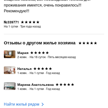
проживания имеется, очень понравилось!!!
Рекомендую!!!
№339771
На
1
сутки
·
Три года назад
Отзывы о другом жилье хозяина
Мария
2-комн.
·
На
16
суток
·
Пять месяцев назад
Наталья
1-комн.
·
На
1
сутки
·
Год назад
Марина Анатольевна
1-комн.
·
На
1
сутки
·
Год назад
Найти жильё рядом