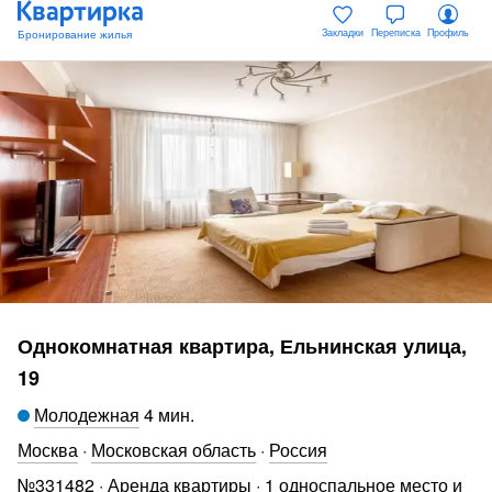
Закладки
Переписка
Профиль
Однокомнатная квартира, Ельнинская улица,
19
Молодежная
4 мин
.
Москва
·
Московская область
·
Россия
№
331482
·
Аренда квартиры
·
1 односпальное место и