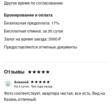
Дополнительные услуги (оплачиваются отдельно):
Другое время по согласованию
▪️ трансфер от/до аэропорта
Бронирование и оплата
▪️ дополнительное белье и смена белья по требованию
Безопасная предоплата: 17%
▪️ предоставление дополнительной раскладной кровати
Бесплатная отмена: за 30 суток
▪️ уборка по требованию
Залог на время заезда: 3000 ₽
▪️ подземная парковка ⠀
Предоставляются отчетные документы
Можно с животными по согласованию за
дополнительную плату
Для детей:
▪️ аренда детской кроватки за 1500 на весь срок
Отзывы
проживания
Алексей
▪️ стул для кормления бесплатно
На
4
суток
·
Три года назад
▪️ детский горшок
Фото соответствует, квартира чистая, все есть. Вид на
Казань отличный.
В пешей доступности главные достопримечательности:
- Площадь Тукая