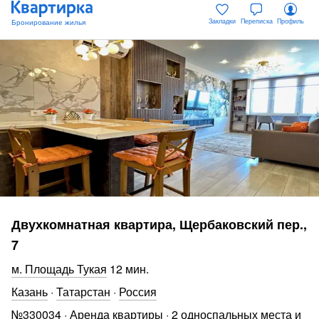
Закладки
Переписка
Профиль
Двухкомнатная квартира, Щербаковский пер.,
7
Площадь Тукая
12 мин
.
Казань
·
Татарстан
·
Россия
№
330034
·
Аренда квартиры
·
2 односпальных места и