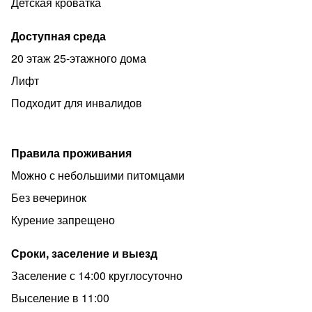
Детская кроватка
В апартаментах есть всё необходимое для
комфортного проживания:
Доступная среда
▪️ свежее постельное белье уже застеленное к вашему
20 этаж 25-этажного дома
приезду
Лифт
▪️ полотенца на каждого гостя, гель для душа, шампунь,
гигиенические принадлежности
Подходит для инвалидов
▪️ фен, утюг, стиральная машина + порошок
▪️ кухня с обеденной зоной и посудой
Правила проживания
▪️ чай, кофе, сахар, соль
Можно с небольшими питомцами
▪️ эл.чайник, холодильник, микроволновка, плита,
Без вечеринок
посудомоечная машина
Курение запрещено
▪️ телевизор в каждой комнате
▪️ бесплатный wi-fi
Сроки, заселение и выезд
▪️ уборка со сменой постельного белья каждые 7 дней
Заселение с 14:00 круглосуточно
(входит в стоимость проживания)
Выселение в 11:00