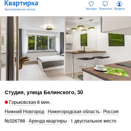
Закладки
Переписка
Профиль
Студия, улица Белинского, 30
Горьковская
8 мин
.
Нижний Новгород
·
Нижегородская область
·
Россия
№
326788
·
Аренда квартиры
·
1 двуспальное место