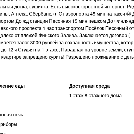
дильная доска, сушилка. Есть высокоскоростной интернет. Ря
ны, Аптека, Сбербанк. ✈️ От аэропорта 45 мин на такси Ⓜ️ 
спортом До жд станции Песочная 15 мин пешком До Финлянд
Невского проспекта 1 час транспортом Посёлок Песочный от
далеко от пляжей Финского Залива. Заключается договор (
мается залог 3000 рублей за сохранность имущества, кото
 до 12 ч Студия на 1 этаже, Парадная на уровне земли, ступ
 квартире запрещено курить! Разрешено проживание с деть
ление еды
Доступная среда
1 этаж 8-этажного дома
овая печь
приборы
ник