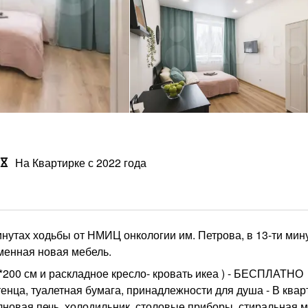
На Квартирке с 2022 года
инутах ходьбы от НМИЦ онкологии им. Петрова, в 13-ти мин
менная новая мебель.
см *200 см и раскладное кресло- кровать икеа ) - БЕСПЛАТНО
енца, туалетная бумага, принадлежности для душа - В квар
лновая печь, холодильник, столовые приборы, стиральная 