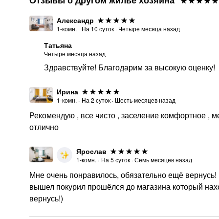
Отзывы о другом жилье хозяина
Александр
1-комн.
·
На
10
суток
·
Четыре месяца назад
Татьяна
Четыре месяца назад
Здравствуйте! Благодарим за высокую оценку!
Ирина
1-комн.
·
На
2
суток
·
Шесть месяцев назад
Рекомендую , все чисто , заселение комфортное , м
отлично
Ярослав
1-комн.
·
На
5
суток
·
Семь месяцев назад
Мне очень понравилось, обязательно ещё вернусь! Э
вышел покурил прошёлся до магазина который нахо
вернусь!)