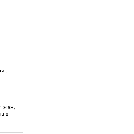
и ,
1 этаж,
льно