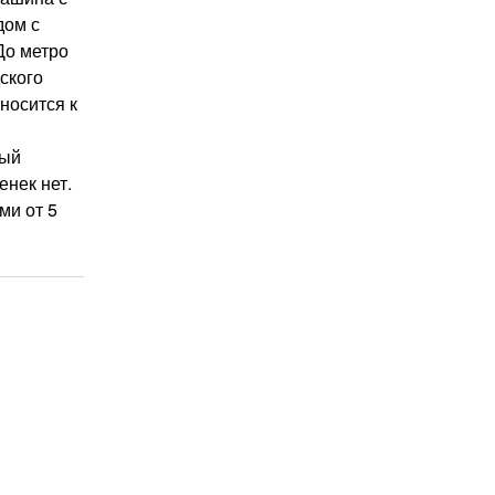
дом с
До метро
ского
носится к
рый
енек нет.
ми от 5