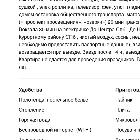
сушкой , электроплитка, телевизор, фен, утюг, гла
домом остановка общественного транспорта, магази
(« проспект просвещения», «озерки») 20 мин тран
Вокзала 30 мин на электричке До Центра Спб - До 
Курортному району СПб , чистый воздух, сосны, не
необходимо предоставить паспортные данные), взи
возвращается при выезде. Заезд после 14 ч , выезд
Квартира не сдается для проведения праздников. В
лет.
Удобства
Приготов
Полотенца, постельное белье
Чайник
Отопление
Плита
Горячая вода
Микроволн
Беспроводной интернет (Wi‑Fi)
Посуда и 
Телевизор
Холодиль