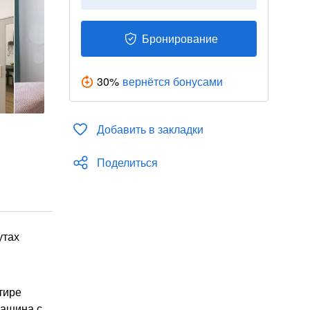
Бронирование
30
%
вернётся бонусами
Добавить в закладки
Поделиться
утах
тире
машина с