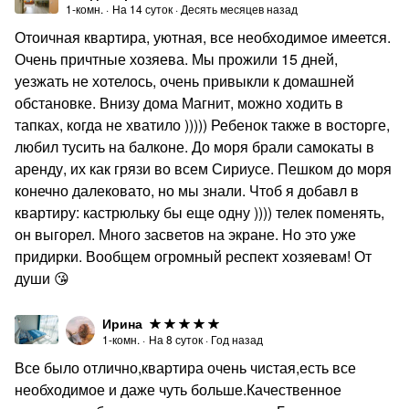
1-комн.
·
На
14
суток
·
Десять месяцев назад
Отоичная квартира, уютная, все необходимое имеется.
Очень причтные хозяева. Мы прожили 15 дней,
уезжать не хотелось, очень привыкли к домашней
обстановке. Внизу дома Магнит, можно ходить в
тапках, когда не хватило ))))) Ребенок также в восторге,
любил тусить на балконе. До моря брали самокаты в
аренду, их как грязи во всем Сириусе. Пешком до моря
конечно далековато, но мы знали. Чтоб я добавл в
квартиру: кастрюльку бы еще одну )))) телек поменять,
он выгорел. Много засветов на экране. Но это уже
придирки. Вообщем огромный респект хозяевам! От
души 😘
Ирина
1-комн.
·
На
8
суток
·
Год назад
Все было отлично,квартира очень чистая,есть все
необходимое и даже чуть больше.Качественное