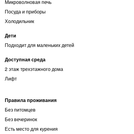
Отчетные документы
Микроволновая печь
❗Запрещено курение в апартаментах.
Посуда и приборы
❗Запрещено проведение шумных вечеринок и
Холодильник
мероприятий
Дети
❗Нельзя с животными
Подходит для маленьких детей
По всем текущим вопросам во время заселения и
проживания менеджер с вами на связи.
Доступная среда
2 этаж трехэтажного дома
Лифт
Правила проживания
Без питомцев
Без вечеринок
Есть место для курения