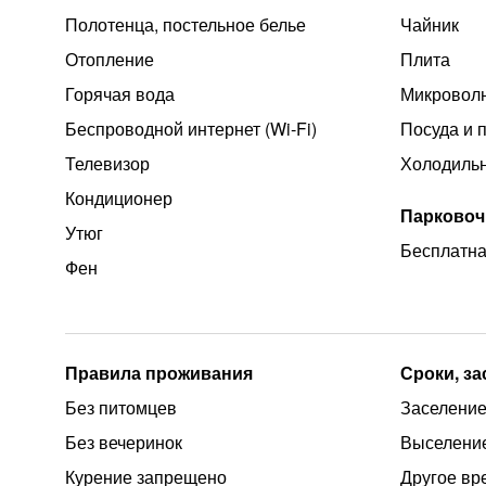
Полотенца, постельное белье
Чайник
Отопление
Плита
Горячая вода
Микроволн
Беспроводной интернет (Wi‑Fi)
Посуда и 
Телевизор
Холодиль
Кондиционер
Парковоч
Утюг
Бесплатна
Фен
Правила проживания
Сроки, з
Без питомцев
Заселение 
Без вечеринок
Выселение
Курение запрещено
Другое вр