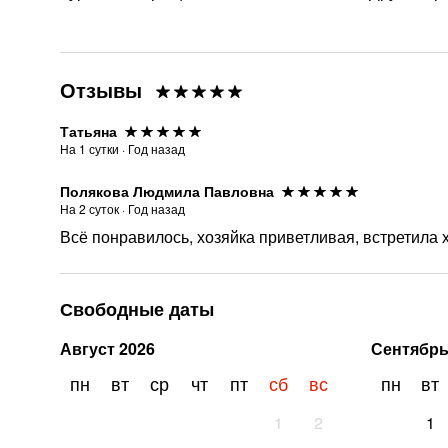
Отзывы
Татьяна
На
1
сутки
·
Год назад
Полякова Людмила Павловна
На
2
суток
·
Год назад
Всё понравилось, хозяйка приветливая, встретила 
Свободные даты
Август
2026
Сентябр
пн
вт
ср
чт
пт
сб
вс
пн
вт
1
2
1