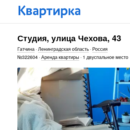
Студия, улица Чехова, 43
Гатчина
·
Ленинградская область
·
Россия
№
322604
·
Аренда квартиры
·
1 двуспальное место