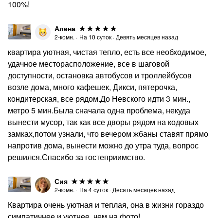
100%!
Алена
2-комн.
·
На
10
суток
·
Девять месяцев назад
квартира уютная, чистая тепло, есть все необходимое,
удачное месторасположение, все в шаговой
доступности, остановка автобусов и троллейбусов
возле дома, много кафешек, Дикси, пятерочка,
кондитерская, все рядом.До Невского идти 3 мин.,
метро 5 мин.Была сначала одна проблема, некуда
вынести мусор, так как все дворы рядом на кодовых
замках,потом узнали, что вечером жбаны ставят прямо
напротив дома, вынести можно до утра туда, вопрос
решился.Спасибо за гостеприимство.
Сия
2-комн.
·
На
4
суток
·
Десять месяцев назад
Квартира очень уютная и теплая, она в жизни гораздо
симпатичнее и уютнее, чем на фото!