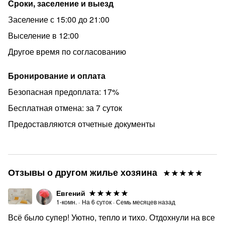
⭐В непосредственной близости музеи, кинотеатры,
Сроки, заселение и выезд
исторические и памятные места.
Заселение с 15:00 до 21:00
⭐Окна апартаментов выходят в тихий уютный
Выселение в 12:00
петербургский дворик.
Другое время по согласованию
❗Гостям с животными, а так же под вечеринки и
мероприятия не сдаётся.
Бронирование и оплата
Останавливаясь в наших апартаментах вы всегда
Безопасная предоплата: 17%
можете рассчитывать на чистоту, уют, тёплый приём и
Бесплатная отмена: за 7 суток
своевременное решение любых возникающих
вопросов. Проведите время в Петербурге с
Предоставляются отчетные документы
комфортом!
Отзывы о другом жилье хозяина
Евгений
1-комн.
·
На
6
суток
·
Семь месяцев назад
Всё было супер! Уютно, тепло и тихо. Отдохнули на все