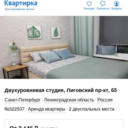
Закладки
Переписка
Профиль
Двухуровневая студия, Лиговский пр-кт, 65
Санкт-Петербург
·
Ленинградская область
·
Россия
№
322537
·
Аренда квартиры
·
2 двуспальных места
От
3 146 ₽