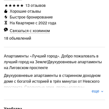
13 отзывов
Хорошие отзывы
Быстрое бронирование
На Квартирке с 2022 года
Связаться с хозяином
18 объявлений
Апартаменты «Лучший город». Добро пожаловать в
лучший город на Земле!Двухуровневые апартаменты
на Лиговском проспекте
Двухуровневые апартаменты в старинном доходном
доме с богатой историей в трёх минутах от Невского
проспекта. Сводчатые арки, дворы-колодцы,
еще
дореволюционная архитектура дома позволят
почувствовать истинный дух Петербурга-Петрограда.
* До Невского проспекта - 3 минута пешком
Удобства