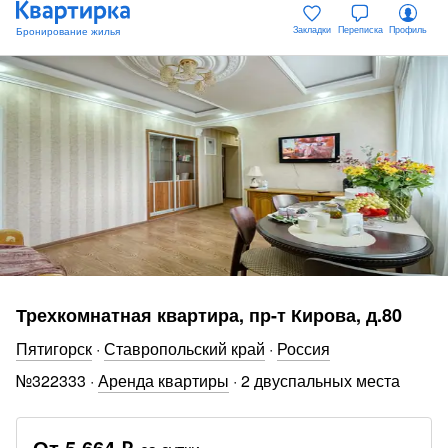
Закладки
Переписка
Профиль
Трехкомнатная квартира, пр-т Кирова, д.80
Пятигорск
·
Ставропольский край
·
Россия
№
322333
·
Аренда квартиры
·
2 двуспальных места
От
5 664 ₽