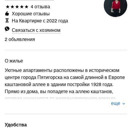
4 отзыва
Хорошие отзывы
На Квартирке с 2022 года
Связаться с хозяином
2 объявления
О жилье
Уютные апартаменты расположены в историческом
центре города Пятигорска на самой длинной в Европе
каштановой аллее в здании постройки 1928 года.
Прямо из дома, вы попадете на аллею каштанов,
которая начинается от железнодорожного вокзала
еще
города Пятигорска и заканчивается в парке Цветник.
Удачное расположение апартаментов позволит легко
добраться пешком до основных
Удобства
достопримечательностей города. Или же