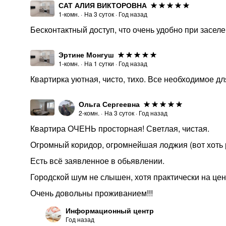
САТ АЛИЯ ВИКТОРОВНА
1-комн.
·
На
3
суток
·
Год назад
Бесконтактный доступ, что очень удобно при засел
Эртине Монгуш
1-комн.
·
На
1
сутки
·
Год назад
Квартирка уютная, чисто, тихо. Все необходимое д
Ольга Сергеевна
2-комн.
·
На
3
суток
·
Год назад
Квартира ОЧЕНЬ просторная! Светлая, чистая.
Огромный коридор, огромнейшая лоджия (вот хоть 
Есть всё заявленное в обьявлении.
Городской шум не слышен, хотя практически на цен
Очень довольны проживанием!!!
Информационный центр
Год назад