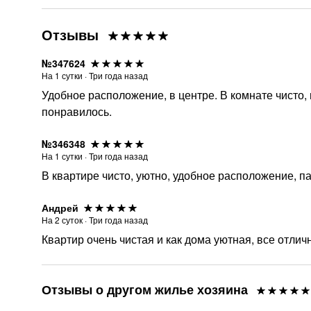
Отзывы
№347624
На
1
сутки
·
Три года назад
Удобное расположение, в центре. В комнате чисто
понравилось.
№346348
На
1
сутки
·
Три года назад
В квартире чисто, уютно, удобное расположение, па
Андрей
На
2
суток
·
Три года назад
Квартир очень чистая и как дома уютная, все отличн
Отзывы о другом жилье хозяина