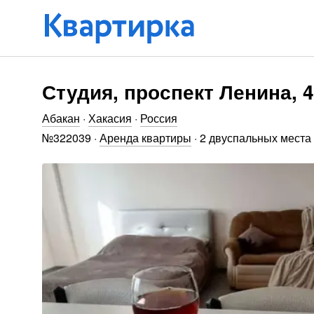
Студия, проспект Ленина, 
Абакан
·
Хакасия
·
Россия
№
322039
·
Аренда квартиры
·
2 двуспальных места