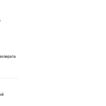
и
 возврата
ей