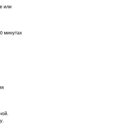
е или
10 минутах
ия
ной.
у.