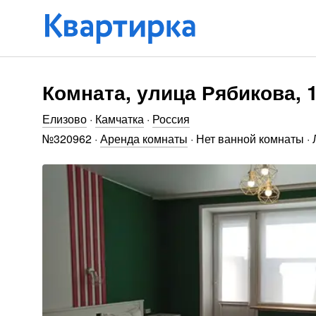
Комната, улица Рябикова, 
Елизово
·
Камчатка
·
Россия
№
320962
·
Аренда комнаты
·
Нет ванной комнаты
·