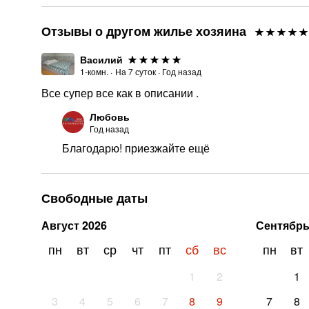
Отзывы о другом жилье хозяина
Василий
1-комн.
·
На
7
суток
·
Год назад
Все супер все как в описании .
Любовь
Год назад
Благодарю! приезжайте ещё
Свободные даты
Август
2026
Сентябр
пн
вт
ср
чт
пт
сб
вс
пн
вт
1
2
1
3
4
5
6
7
8
9
7
8