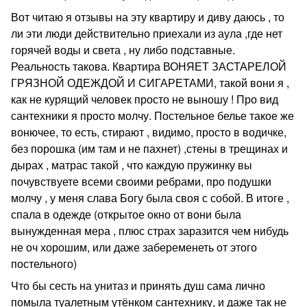
Вот читаю я отзывы на эту квартиру и диву даюсь , то
ли эти люди действительно приехали из аула ,где нет
горячей воды и света , ну либо подставные.
Реальность такова. Квартира ВОНЯЕТ ЗАСТАРЕЛОЙ
ГРЯЗНОЙ ОДЕЖДОЙ И СИГАРЕТАМИ, такой вони я ,
как не курящий человек просто не выношу ! Про вид
сантехники я просто молчу. Постельное белье такое же
вонючее, то есть, стирают , видимо, просто в водичке,
без порошка (им там и не пахнет) ,стены в трещинах и
дырах , матрас такой , что каждую пружинку вы
почувствуете всеми своими ребрами, про подушки
молчу , у меня слава Богу была своя с собой. В итоге ,
спала в одежде (открытое окно от вони была
вынужденная мера , плюс страх заразится чем нибудь
не оч хорошим, или даже забеременеть от этого
постельного)
Что бы сесть на унитаз и принять душ сама лично
помыла туалетным утёнком сантехнику, и даже так не