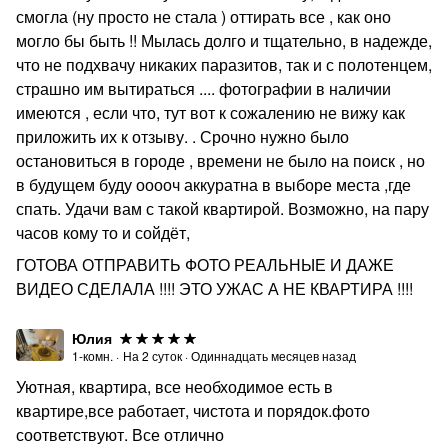
смогла (ну просто не стала ) оттирать все , как оно
могло бы быть !! Мылась долго и тщательно, в надежде,
что не подхвачу никаких паразитов, так и с полотенцем,
страшно им вытираться .... фотографии в наличии
имеются , если что, тут вот к сожалению не вижу как
приложить их к отзыву. . Срочно нужно было
остановиться в городе , времени не было на поиск , но
в будущем буду ооооч аккуратна в выборе места ,где
спать. Удачи вам с такой квартирой. Возможно, на пару
часов кому то и сойдёт,
ГОТОВА ОТПРАВИТЬ ФОТО РЕАЛЬНЫЕ И ДАЖЕ
ВИДЕО СДЕЛАЛА !!!! ЭТО УЖАС А НЕ КВАРТИРА !!!!
Юлия
1-комн.
·
На
2
суток
·
Одиннадцать месяцев назад
Уютная, квартира, все необходимое есть в
квартире,все работает, чистота и порядок.фото
соответствуют. Все отлично