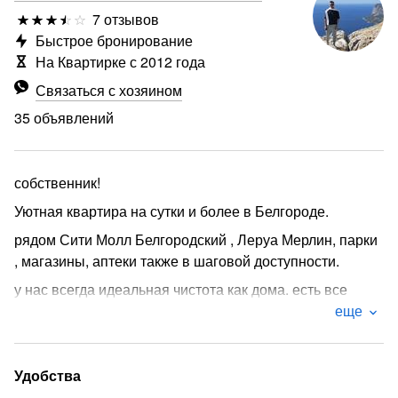
7 отзывов
Быстрое бронирование
На Квартирке с 2012 года
Связаться с хозяином
35 объявлений
собственник!
Уютная квартира на сутки и более в Белгороде.
рядом Сити Молл Белгородский , Леруа Мерлин, парки
, магазины, аптеки также в шаговой доступности.
у нас всегда идеальная чистота как дома. есть все
необходимая бытовая техника и мебель.
еще
свежие полотенца и постельное
чеки с куар кодом
Удобства