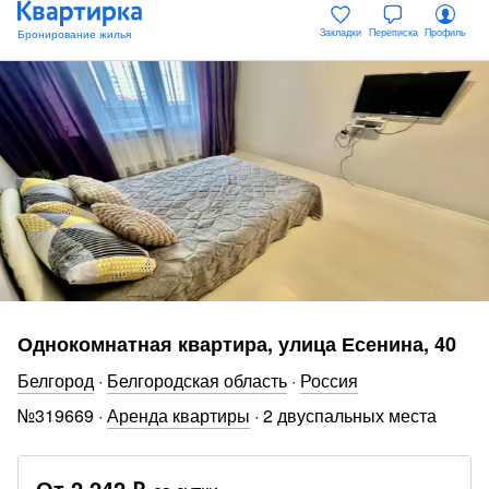
Закладки
Переписка
Профиль
Однокомнатная квартира, улица Есенина, 40
Белгород
·
Белгородская область
·
Россия
№
319669
·
Аренда квартиры
·
2 двуспальных места
От
2 242 ₽