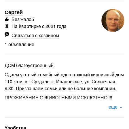
Сергей
Без жалоб
На Квартирке с 2021 года
Связаться с хозяином
1 объявление
ДОМ благоустроенный.
Сдаем уютный семейный одноэтажный кирпичный дом
110 кв.м. в г.Суздаль. с. Ивановское, ул. Солнечная.
д.30. Приглашаем семьи или не большие компании.
ПРОЖИВАНИЕ С ЖИВОТНЫМИ ИСКЛЮЧЕНО !!!
Основных спальных мест - 8.
еще
Дополнительно +1 место.
Итого - 9 мест .
Удобства