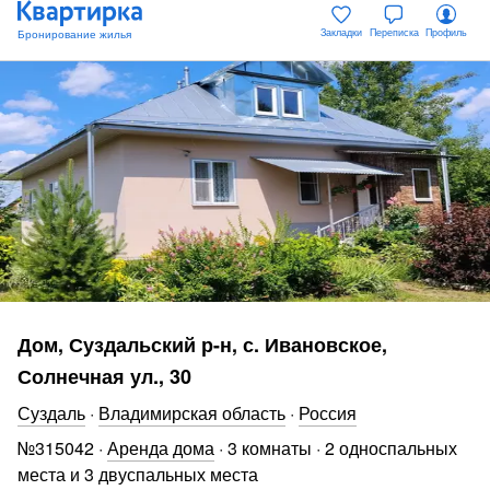
Закладки
Переписка
Профиль
Дом, Суздальский р-н, с. Ивановское,
Солнечная ул., 30
Суздаль
·
Владимирская область
·
Россия
№
315042
·
Аренда дома
·
3 комнаты
·
2 односпальных
места и 3 двуспальных места