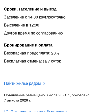
Датчики пожарной безопастности ,огнетушитель .В
Сроки, заселение и выезд
доме НЕ КУРИТЬ ! для того есть др. места.
Заселение с 14:00 круглосуточно
Арендодатель - собственник.
Выселение в 12:00
Предоставляются документы на собственность.
Другое время по согласованию
Состовляется типовой ДОГОВОР АРЕНДЫ ЖИЛОГО
ПОМЕЩЕНИЯ.
Бронирование и оплата
Ждём постояльцев . Удачи Всём!
Безопасная предоплата: 20%
Бесплатная отмена: за 7 суток
Найти жильё рядом
Объявление размещено 3 июля 2021 г., обновлено
7 августа 2026 г.
Пожаловаться на объявление