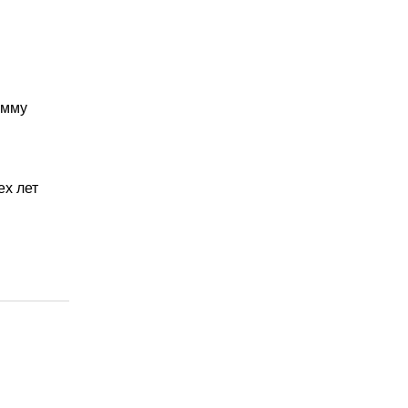
умму
ех лет