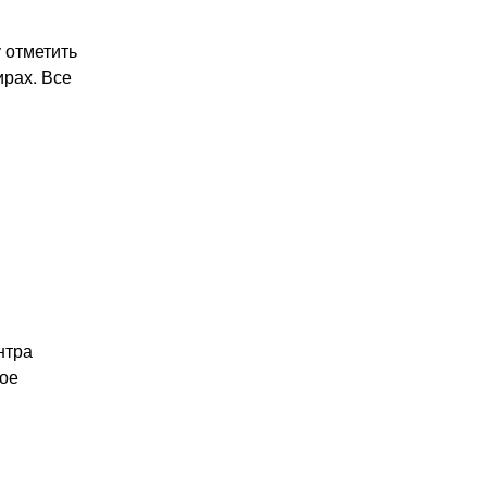
у отметить
ирах. Все
нтра
ное