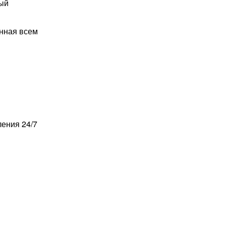
ный
анная всем
ления 24/7