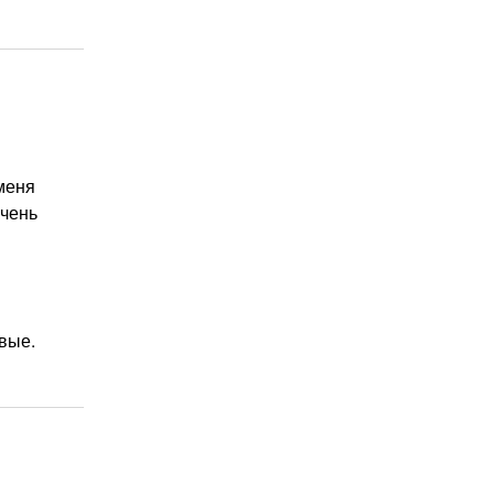
 меня
очень
вые.