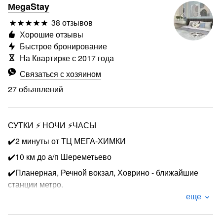
МеgaStay
38 отзывов
Хорошие отзывы
Быстрое бронирование
На Квартирке с 2017 года
Связаться с хозяином
27 объявлений
СУТКИ ⚡️ НОЧИ ⚡️ЧАСЫ
✔️2 минуты от ТЦ МЕГА-ХИМКИ
✔️10 км до а/п Шереметьево
✔️Планерная, Речной вокзал, Ховрино - ближайшие
станции метро.
еще
⚡️Спальных мест – 2 (кровать,)+ 1 одноместный диван.
⚡️В квартире есть все необходимое для комфортного