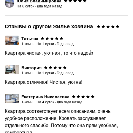
Юлия Владимировна
На
6
суток
·
Два года назад
Отзывы о другом жилье хозяина
Татьяна
1-комн.
·
На
1
сутки
·
Год назад
Квартира чистая, уютная , то что надо👍
Виктория
1-комн.
·
На
1
сутки
·
Год назад
Квартира отличная! Чистая, уютна!
Екатерина Николаевна
1-комн.
·
На
4
суток
·
Два года назад
Квартира соответствует всем описаниям, очень
удобное расположение. Кровать заслуживает
отдельного спасибо. Потому что она прям удобная,
комфортная.