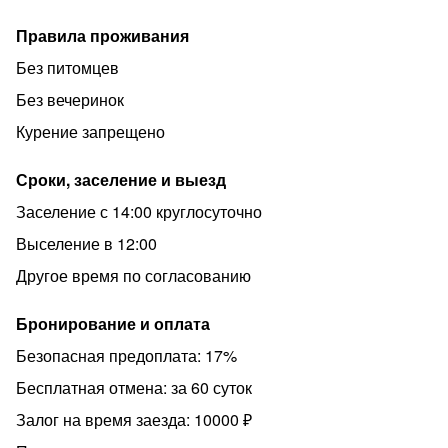
— 11 спальных мест: три изолированные спальни с
Правила проживания
двуспальными кроватями, два раскладных дивана в
кухне-гостиной и дополнительное раскладное место
Без питомцев
— Свежее постельное белье и полотенца из
Без вечеринок
профессиональной прачечной
Курение запрещено
— 2 санузла
Сроки, заселение и выезд
❗ ВАЖНАЯ ИНФОРМАЦИЯ:
Заселение с 14:00 круглосуточно
— Стандартный заезд с 14:00 (рано по запросу)
Выселение в 12:00
— Выезд до 12:00 (поздно по запросу)
Другое время по согласованию
— При позднем заезде оплату необходимо внести в
день заезда до 16:00
Бронирование и оплата
— Залог 10 000 рублей (возврат при выезде)
Безопасная предоплата: 17%
— При бронировании на сутки через онлайн-сервис
Бесплатная отмена: за 60 суток
нужно внести доплату за полные сутки после
подтверждения
Залог на время заезда: 10000 ₽