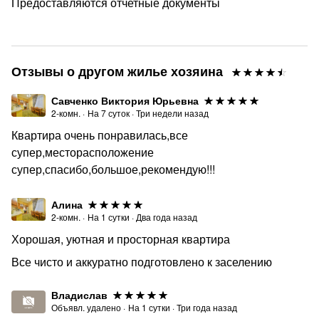
— Цена зависит от количества человек, дат и целей.
Предоставляются отчетные документы
Мы готовы предложить оптимальное решение.
Закон о тишине в Санкт-Петербурге: с 22:00 до 8:00.
Учитывайте при планировании.
Отзывы о другом жилье хозяина
Командировки: полный пакет отчетных документов,
оплата любым удобным способом.
Савченко Виктория Юрьевна
2-комн.
·
На
7
суток
·
Три недели назад
Курение только на улице.
Квартира очень понравилась,все
Проживание с питомцами по согласованию.
супер,месторасположение
Частично оплата производится на сайте, после
супер,спасибо,большое,рекомендую!!!
внесения предоплаты, пришлем информацию по
второй части предоплаты
Алина
2-комн.
·
На
1
сутки
·
Два года назад
▶️ При онлайн-бронировании система производит
Хорошая, уютная и просторная квартира
расчет в зависимости от количества гостей.
Пожалуйста, указывайте всех, кто будет находиться в
Все чисто и аккуратно подготовлено к заселению
квартире.
Владислав
❓ Есть вопросы? Пишите, рады помочь!
Объявл. удалено
·
На
1
сутки
·
Три года назад