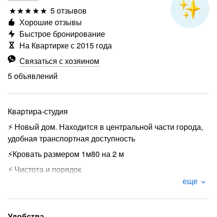
5 отзывов
Хорошие отзывы
Быстрое бронирование
На Квартирке с 2015 года
Связаться с хозяином
5 объявлений
Квартира-студия
⚡ Новый дом. Находится в центральной части города,
удобная транспортная доступность
⚡Кровать размером 1м80 на 2 м
⚡ Чистота и порядок
еще
⚡Ванна размером 1м20 на 1м
⚡ Набор посуды и столовых принадлежностей.
⚡ Каждому гостю 2 полотенца: для душа, для рук и лица
Удобства