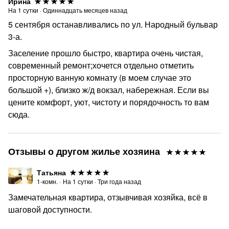
Ирина
На
1
сутки
·
Одиннадцать месяцев назад
5 сентября останавливались по ул. Народный бульвар
3-а.
Заселение прошло быстро, квартира очень чистая,
современный ремонт;хочется отдельно отметить
просторную ванную комнату (в моем случае это
большой +), близко ж/д вокзал, набережная. Если вы
цените комфорт, уют, чистоту и порядочность то вам
сюда.
Отзывы о другом жилье хозяина
Татьяна
1-комн.
·
На
1
сутки
·
Три года назад
Замечательная квартира, отзывчивая хозяйка, всё в
шаговой доступности.