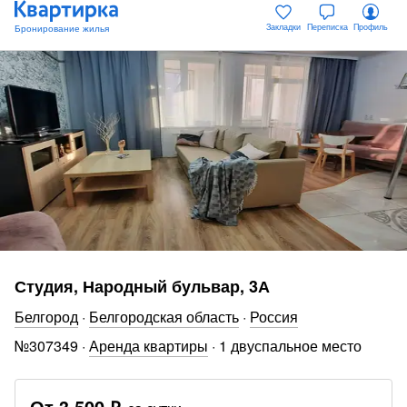
Закладки
Переписка
Профиль
Студия, Народный бульвар, 3А
Белгород
·
Белгородская область
·
Россия
№
307349
·
Аренда квартиры
·
1 двуспальное место
От
3 500 ₽