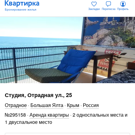
Закладки
Переписка
Профиль
Студия, Отрадная ул., 25
Отрадное
·
Большая Ялта
·
Крым
·
Россия
№
295158
·
Аренда квартиры
·
2 односпальных места и
1 двуспальное место