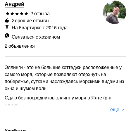
Андрей
2 отзыва
Хорошие отзывы
На Квартирке с 2015 года
Связаться с хозяином
2 объявления
Эллинги - это не большие коттеджи расположенные у
самого моря, которые позволяют отдохнуть на
побережье, сутками наслаждаясь морскими видами из
окна и шумом волн.
Сдаю без посредников эллинг у моря в Ялте (р-н
гостин.
еще
«Ялта-Интурист») в сторону Никитского Ботанического
сада , Отрадное " Краб"
В номере: двуспальная кровать, диван-кровать, кухня.
Удобства