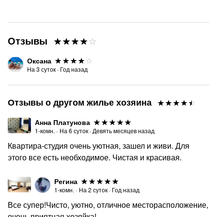
Отзывы
Оксана
На
3
суток
·
Год назад
Отзывы о другом жилье хозяина
Анна Платунова
1-комн.
·
На
6
суток
·
Девять месяцев назад
Квартира-студия очень уютная, зашел и живи. Для
этого все есть необходимое. Чистая и красивая.
Регина
1-комн.
·
На
2
суток
·
Год назад
Все супер!Чисто, уютно, отличное месторасположение,
очень приятная хозяйка!