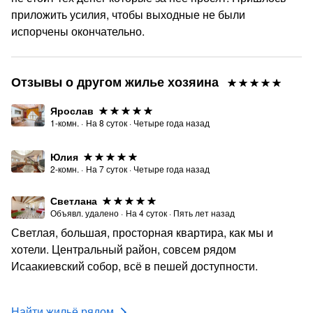
приложить усилия, чтобы выходные не были
испорчены окончательно.
Отзывы о другом жилье хозяина
Ярослав
1-комн.
·
На
8
суток
·
Четыре года назад
Юлия
2-комн.
·
На
7
суток
·
Четыре года назад
Светлана
Объявл. удалено
·
На
4
суток
·
Пять лет назад
Светлая, большая, просторная квартира, как мы и
хотели. Центральный район, совсем рядом
Исаакиевский собор, всё в пешей доступности.
Найти жильё рядом