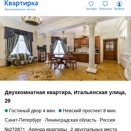
Закладки
Переписка
Профиль
Двухкомнатная квартира, Итальянская улица,
29
Гостиный двор
4 мин
.
Невский проспект
8 мин
.
Санкт-Петербург
·
Ленинградская область
·
Россия
№
272871
·
Аренда квартиры
·
2 двуспальных места