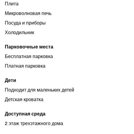
Плита
Квартира оснащена всем необходимым для
комфортабельного проживания: современная бытовая
Микроволновая печь
техника, посуда, фен, утюг, постельное белье и
Посуда и приборы
полотенца. TV , Wi-Fi и прочее.
Холодильник
Квартира находится в самом сердце Петербурга, в
пешей доступности Михайловский замок, Летний сад,
Парковочные места
Площадь искусств, Русский музей, Музей Фаберже,
Бесплатная парковка
Эрмитаж и многое другое.
Платная парковка
Лучшие квартиры в центре Петербурга
hth24 Apartments
Дети
Подходит для маленьких детей
Детская кроватка
Доступная среда
2 этаж трехэтажного дома