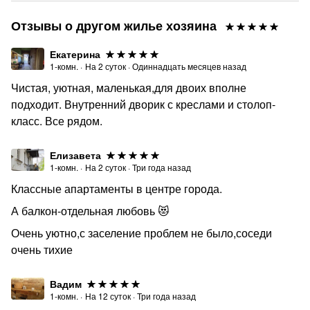
Отзывы о другом жилье хозяина
Екатерина
1-комн.
·
На
2
суток
·
Одиннадцать месяцев назад
Чистая, уютная, маленькая,для двоих вполне
подходит. Внутренний дворик с креслами и столоп-
класс. Все рядом.
Елизавета
1-комн.
·
На
2
суток
·
Три года назад
Классные апартаменты в центре города.
А балкон-отдельная любовь 😻
Очень уютно,с заселение проблем не было,соседи
очень тихие
Вадим
1-комн.
·
На
12
суток
·
Три года назад