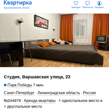
Закладки
Переписка
Профиль
Студия, Варшавская улица, 23
Парк Победы
7 мин
.
Санкт-Петербург
·
Ленинградская область
·
Россия
№
244979
·
Аренда квартиры
·
1 односпальное место и
1 двуспальное место