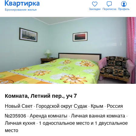
Закладки
Переписка
Профиль
Комната, Летний пер., уч 7
Новый Свет
·
Городской округ Судак
·
Крым
·
Россия
№
235936
·
Аренда комнаты
·
Личная ванная комната
·
Личная кухня
·
1 односпальное место и 1 двуспальное
место