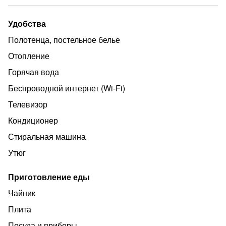
приготовления пищи и стиральная машинка.
Двор общий с соседями.
Удобства
Для прохладных дней отопление-тёплый пол.
Полотенца, постельное белье
Цена указана для 2 человек. Дополнительное место
Отопление
для ребёнка 500 руб.
Горячая вода
Беспроводной интернет (Wi‑Fi)
Телевизор
Кондиционер
Стиральная машина
Утюг
Приготовление еды
Чайник
Плита
Посуда и приборы