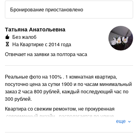
Бронирование приостановлено
Татьяна Анатольевна
Без жалоб
На Квартирке с 2014 года
Отвечает на заявки за полтора часа
Реальные фото на 100% . 1 комнатная квартира,
посуточно цена за сутки 1900 и по часам минимальный
заказ 2 часа 800 рублей, каждый последующий час по
300 рублей.
Квартира со свежим ремонтом, не прокуренная
,современный дизайн , располагается по улице
еще
Лазурная 1, вид с балкона позволит там увидеть город
с высоты птичьего полёта