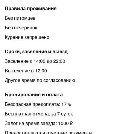
• Wi-Fi и ТВ
Правила проживания
•
Без питомцев
• всегда горячая вода
Без вечеринок
• полноценная кухня с плитой, микроволновкой и
Курение запрещено
посудой
• утюг, фен
Сроки, заселение и выезд
• полотенца
Заселение с 14:00 до 22:00
• чистое хлопковое белье гостиничного уровня
Выселение в 12:00
Подходит для:
Другое время по согласованию
✔ командированных (есть отчетные документы)
Бронирование и оплата
✔ студентов
Безопасная предоплата: 17%
✔ приезжающих на лечение, обучения и конференции
Бесплатная отмена: за 7 суток
✔ гостей города
Залог на время заезда: 1000 ₽
Компания BigHouse22—компания посуточной аренды
квартир в <Барнауле.
Предоставляются отчетные документы