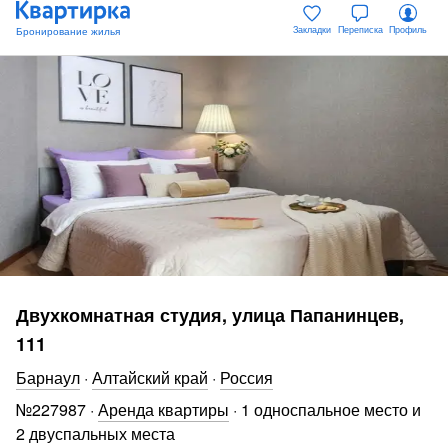
Закладки
Переписка
Профиль
Двухкомнатная студия, улица Папанинцев,
111
Барнаул
·
Алтайский край
·
Россия
№
227987
·
Аренда квартиры
·
1 односпальное место и
2 двуспальных места