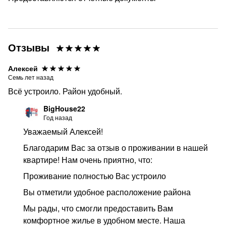
Работаем более 6 лет — приняли 6000+ гостей.
Нас выбирают за надёжность, чистоту и удобное
заселение.
Отзывы
Правила проживания
Алексей
Заезд с 14:00 и выезд до 12:00
Семь лет назад
Без вечеринок и курения
Всё устроило. Район удобный.
Перед заселением:
BigHouse22
Год назад
паспорт, договор
Уважаемый Алексей!
возвратный залог
Благодарим Вас за отзыв о проживании в нашей
✔ Предоставляем отчётные документы
квартире! Нам очень приятно, что:
✔ Возможны - скидки при длительном проживании
Проживание полностью Вас устроило
Свободные даты быстро разбирают
Вы отметили удобное расположение района
Нажмите “Проверить даты”
Мы рады, что смогли предоставить Вам
комфортное жилье в удобном месте. Наша