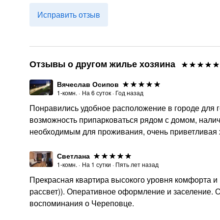
Исправить отзыв
Отзывы о другом жилье хозяина
Вячеслав Осипов
1-комн.
·
На
6
суток
·
Год назад
Понравились удобное расположение в городе для го
возможность припарковаться рядом с домом, наличи
необходимым для проживания, очень приветливая 
Светлана
1-комн.
·
На
1
сутки
·
Пять лет назад
Прекрасная квартира высокого уровня комфорта и к
рассвет)). Оперативное оформление и заселение. 
воспоминания о Череповце.