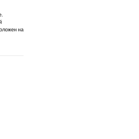
е.
й
положен на