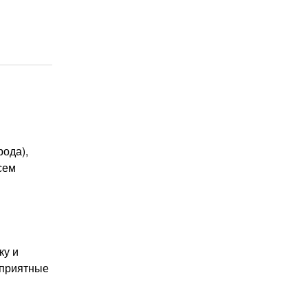
рода),
сем
ку и
 приятные