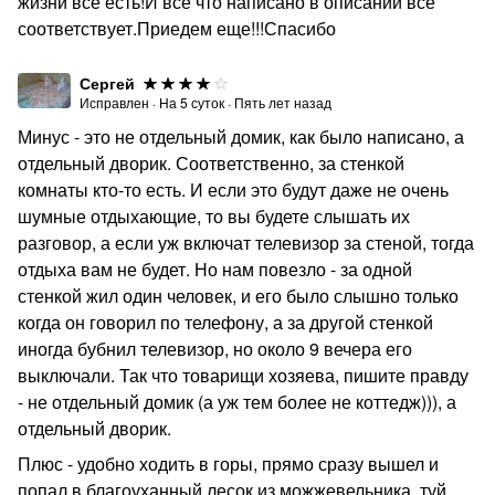
жизни все есть!И все что написано в описании все
соответствует.Приедем еще!!!Спасибо
Сергей
Исправлен
·
На
5
суток
·
Пять лет назад
Минус - это не отдельный домик, как было написано, а
отдельный дворик. Соответственно, за стенкой
комнаты кто-то есть. И если это будут даже не очень
шумные отдыхающие, то вы будете слышать их
разговор, а если уж включат телевизор за стеной, тогда
отдыха вам не будет. Но нам повезло - за одной
стенкой жил один человек, и его было слышно только
когда он говорил по телефону, а за другой стенкой
иногда бубнил телевизор, но около 9 вечера его
выключали. Так что товарищи хозяева, пишите правду
- не отдельный домик (а уж тем более не коттедж))), а
отдельный дворик.
Плюс - удобно ходить в горы, прямо сразу вышел и
попал в благоуханный лесок из можжевельника, туй,