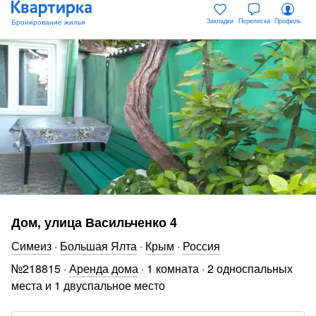
Закладки
Переписка
Профиль
Дом, улица Васильченко 4
Симеиз
·
Большая Ялта
·
Крым
·
Россия
№
218815
·
Аренда дома
·
1 комната
·
2 односпальных
места и 1 двуспальное место