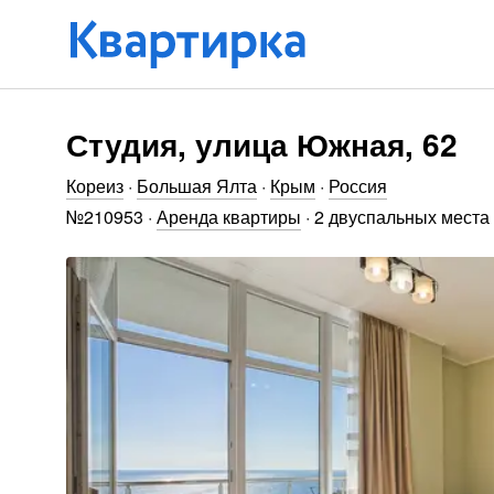
Студия, улица Южная, 62
Кореиз
·
Большая Ялта
·
Крым
·
Россия
№
210953
·
Аренда квартиры
·
2 двуспальных места