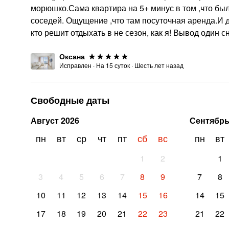
морюшко.Сама квартира на 5+ минус в том ,что б
соседей. Ощущение ,что там посуточная аренда.И
кто решит отдыхать в не сезон, как я! Вывод один 
Оксана
Исправлен
·
На
15
суток
·
Шесть лет назад
Свободные даты
Август
2026
Сентябр
пн
вт
ср
чт
пт
сб
вс
пн
вт
1
2
1
3
4
5
6
7
8
9
7
8
10
11
12
13
14
15
16
14
15
17
18
19
20
21
22
23
21
22