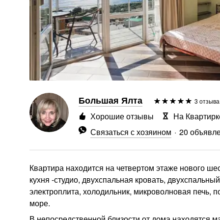
Большая Ялта
3 отзыва
Хорошие отзывы
На Квартирк
Связаться с хозяином
20 объявл
Квартира находится на четвертом этаже нового шест
кухня -студио, двухспальная кровать, двухспальный
электроплита, холодильник, микроволновая печь, по
море.
В непосредственной близости от дома находятся ма