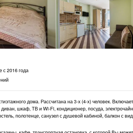
е с 2016 года
ений
иэтажного дома. Рассчитана на 3-х (4-х) человек. Включает
 диван, шкаф, ТВ и Wi-Fi, кондиционер, посуда, электрочайн
стель, полотенце, санузел с душевой кабиной, балкон с ви
газины, кафе, транспортная остановка, с которой Вы может