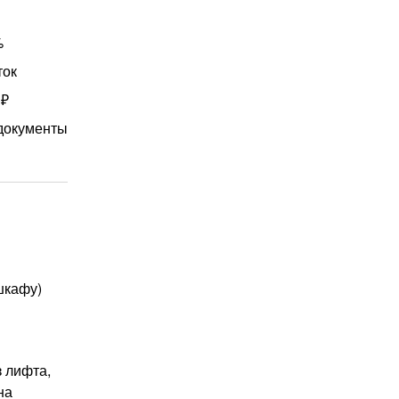
%
ток
 ₽
документы
шкафу)
з лифта,
на