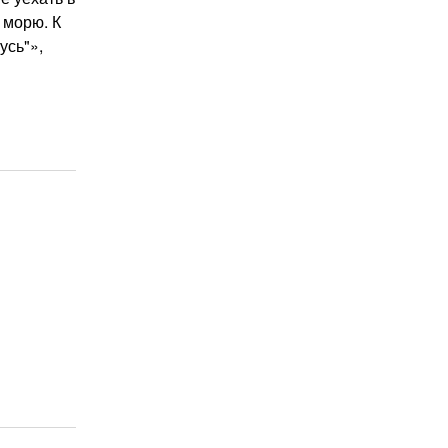
 морю. К
усь"»,