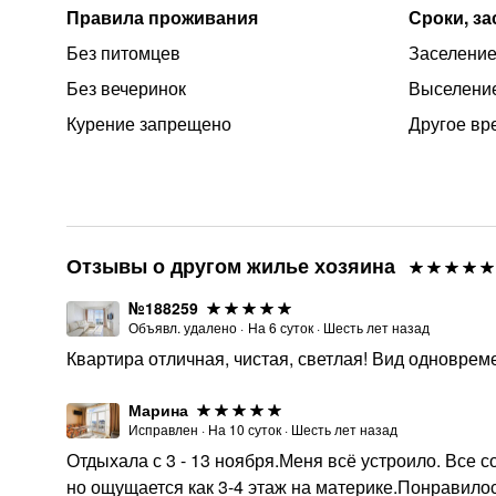
Правила проживания
Сроки, з
Без питомцев
Заселение 
Без вечеринок
Выселение
Курение запрещено
Другое вр
Отзывы о другом жилье хозяина
№188259
Объявл. удалено
·
На
6
суток
·
Шесть лет назад
Квартира отличная, чистая, светлая! Вид одноврем
Марина
Исправлен
·
На
10
суток
·
Шесть лет назад
Отдыхала с 3 - 13 ноября.Меня всё устроило. Все с
но ощущается как 3-4 этаж на материке.Понравилос