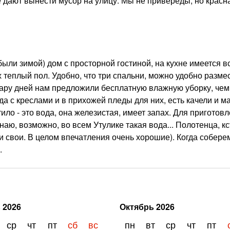
не дают вынести мусор на улицу. Мы не привереды, но красн
ли зимой) дом с просторной гостиной, на кухне имеется в
х теплый пол. Удобно, что три спальни, можно удобно разме
 пару дней нам предложили бесплатную влажную уборку, чем
да с креслами и в прихожей пледы для них, есть качели и м
тило - это вода, она железистая, имеет запах. Для приготов
наю, возможно, во всем Утулике такая вода... Полотенца, кс
и свои. В целом впечатления очень хорошие). Когда собер
.
ь
2026
Октябрь
2026
ср
чт
пт
сб
вс
пн
вт
ср
чт
пт