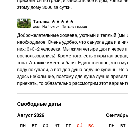
приходится по грязи, и заносить все в дом, кошки 
этому дому 3000 за сутки.
Татьяна
дом
·
На
4
суток
·
Пять лет назад
Доброжелательные хозяева, уютный и теплый (мы бы
необходимое. Очень удобно, что санузла два и в ни
них: 3+3+2 человека. Мы жили четыре дня и через
воспользовались). Кроме того, есть открытая веран
зона. А также имеется баня. Единственное, что сму
воду покупали, а вот для душа воду не купишь. Не з
здесь небольшие, поэтому для душа лучше привезт
приехать, то обязательно рассмотрим этот вариант)
Свободные даты
Август
2026
Сентябр
пн
вт
ср
чт
пт
сб
вс
пн
вт