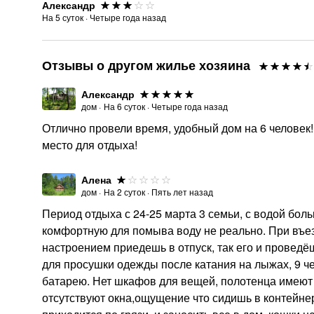
Александр
На
5
суток
·
Четыре года назад
Отзывы о другом жилье хозяина
Александр
дом
·
На
6
суток
·
Четыре года назад
Отлично провели время, удобный дом на 6 челове
место для отдыха!
Алена
дом
·
На
2
суток
·
Пять лет назад
Период отдыха с 24-25 марта 3 семьи, с водой бол
комфортную для помыва воду не реально. При въезд
настроением приедешь в отпуск, так его и проведё
для просушки одежды после катания на лыжах, 9 ч
батарею. Нет шкафов для вещей, полотенца имеют н
отсутствуют окна,ощущение что сидишь в контейнер