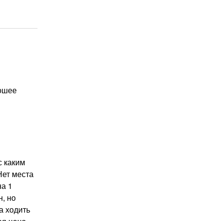
рошее
с каким
Нет места
на 1
н, но
а ходить