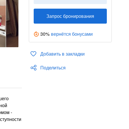
Запрос бронирования
30
%
вернётся бонусами
Добавить в закладки
Поделиться
шего
иной
омом -
оступности