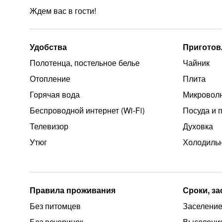
Ждем вас в гости!
Удобства
Приготов
Полотенца, постельное белье
Чайник
Отопление
Плита
Горячая вода
Микроволн
Беспроводной интернет (Wi‑Fi)
Посуда и 
Телевизор
Духовка
Утюг
Холодиль
Правила проживания
Сроки, з
Без питомцев
Заселение 
Без вечеринок
Выселение